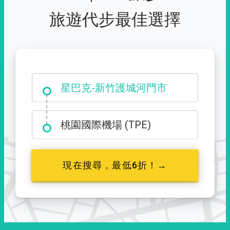
旅遊代步最佳選擇
大霸尖山登山口
星巴克-新竹護城河門市
桃園國際機場 (TPE)
現在搜尋，最低6折！→