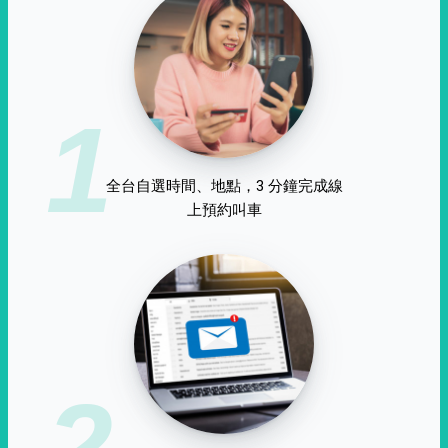
1
全台自選時間、地點，3 分鐘完成線
上預約叫車
2