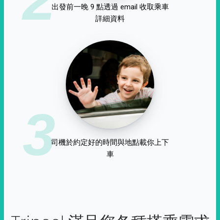
出發前一晚 9 點透過 email 收取乘車
詳細資料
3
司機於約定好的時間與地點載你上下
車