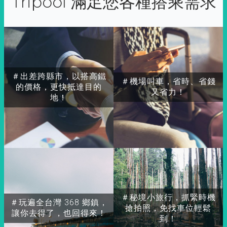
Tripool 滿足您各種搭乘需求
＃出差跨縣市，以搭高鐵
＃機場叫車，省時、省錢
的價格，更快抵達目的
又省力！
地！
＃秘境小旅行，抓緊時機
＃玩遍全台灣 368 鄉鎮，
搶拍照，免找車位輕鬆
讓你去得了，也回得來！
到！