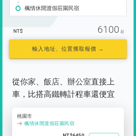
楓情休閒渡假莊園民宿
6100
NT$
起
輸入地址、位置獲取報價 →
從
你家
、
飯店
、
辦公室
直接上
車，
比搭高鐵轉計程車還便宜
桃園市
楓情休閒渡假莊園民宿
NT$6450