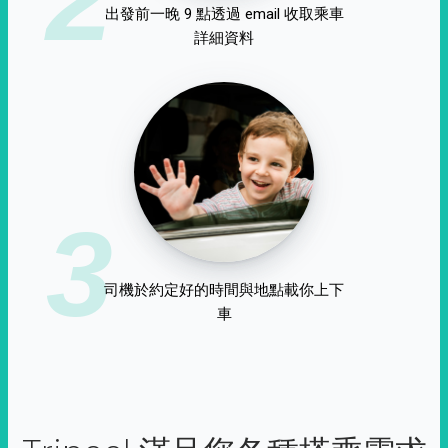
出發前一晚 9 點透過 email 收取乘車
詳細資料
3
司機於約定好的時間與地點載你上下
車