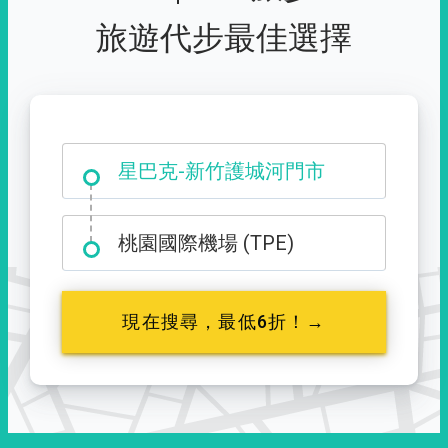
旅遊代步最佳選擇
大霸尖山登山口
星巴克-新竹護城河門市
桃園國際機場 (TPE)
現在搜尋，最低6折！→