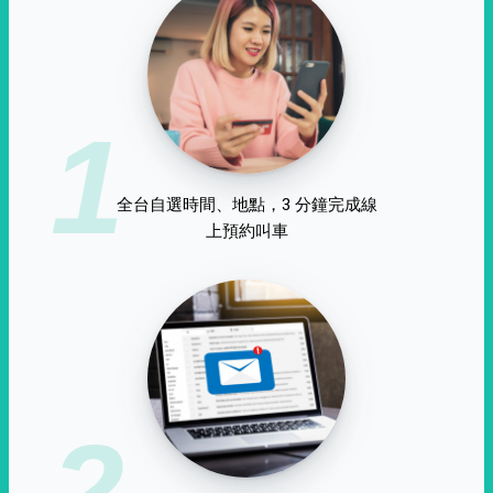
1
全台自選時間、地點，3 分鐘完成線
上預約叫車
2