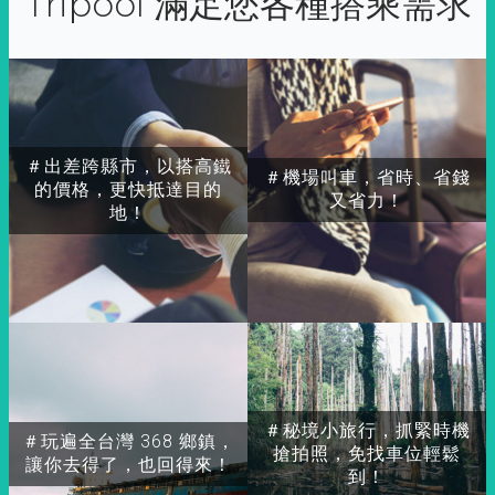
Tripool 滿足您各種搭乘需求
＃出差跨縣市，以搭高鐵
＃機場叫車，省時、省錢
的價格，更快抵達目的
又省力！
地！
＃秘境小旅行，抓緊時機
＃玩遍全台灣 368 鄉鎮，
搶拍照，免找車位輕鬆
讓你去得了，也回得來！
到！