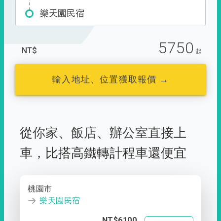
樂天園民宿
5750
NT$
起
輸入地址、位置獲取報價 →
從
你家
、
飯店
、
辦公室
直接上
車，
比搭高鐵轉計程車還便宜
桃園市
樂天園民宿
NT$6100