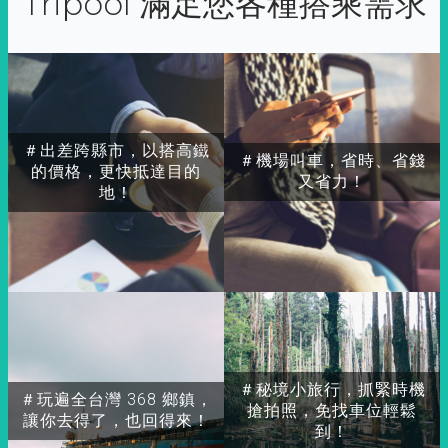
Tripool 滿足您各種搭乘需求
＃出差跨縣市，以搭高鐵
＃機場叫車，省時、省錢
的價格，更快抵達目的
又省力！
地！
＃秘境小旅行，抓緊時機
＃玩遍全台灣 368 鄉鎮，
搶拍照，免找車位輕鬆
讓你去得了，也回得來！
到！