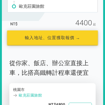
歐克莊園旅館
4400
NT$
起
輸入地址、位置獲取報價 →
從
你家
、
飯店
、
辦公室
直接上
車，
比搭高鐵轉計程車還便宜
桃園市
歐克莊園旅館
NT$4800