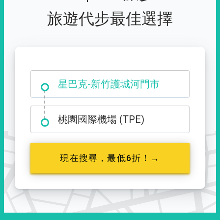
旅遊代步最佳選擇
大霸尖山登山口
星巴克-新竹護城河門市
桃園國際機場 (TPE)
現在搜尋，最低6折！→