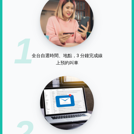
1
全台自選時間、地點，3 分鐘完成線
上預約叫車
2