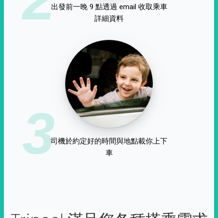
出發前一晚 9 點透過 email 收取乘車
詳細資料
3
司機於約定好的時間與地點載你上下
車