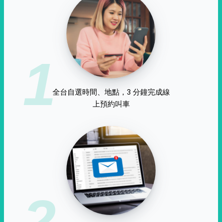
1
全台自選時間、地點，3 分鐘完成線
上預約叫車
2