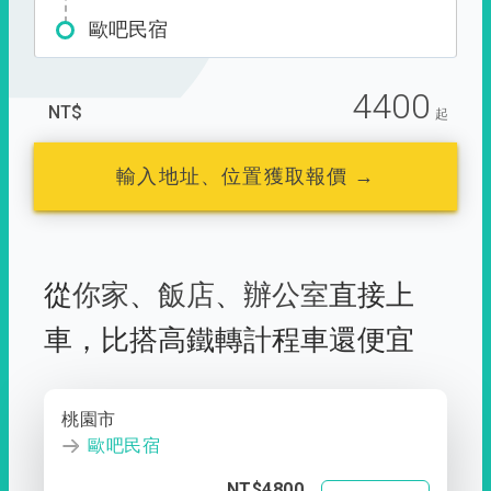
歐吧民宿
4400
NT$
起
輸入地址、位置獲取報價 →
從
你家
、
飯店
、
辦公室
直接上
車，
比搭高鐵轉計程車還便宜
桃園市
歐吧民宿
NT$4800