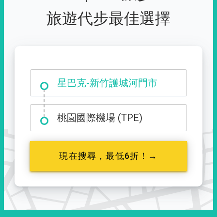
旅遊代步最佳選擇
大霸尖山登山口
星巴克-新竹護城河門市
桃園國際機場 (TPE)
現在搜尋，最低6折！→