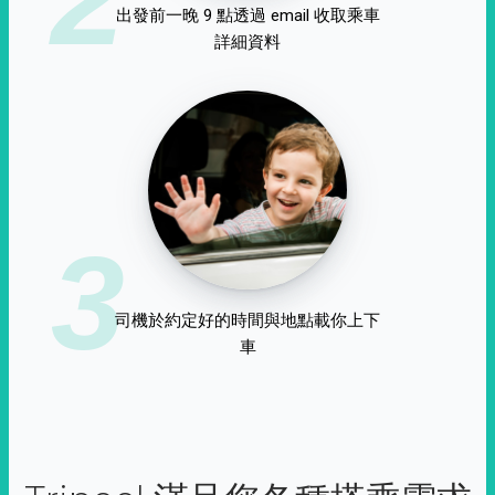
出發前一晚 9 點透過 email 收取乘車
詳細資料
3
司機於約定好的時間與地點載你上下
車