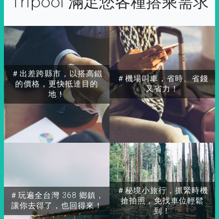
Tripool 滿足您各種搭乘需求
＃出差跨縣市，以搭高鐵
＃機場叫車，省時、省錢
的價格，更快抵達目的
又省力！
地！
＃秘境小旅行，抓緊時機
＃玩遍全台灣 368 鄉鎮，
搶拍照，免找車位輕鬆
讓你去得了，也回得來！
到！