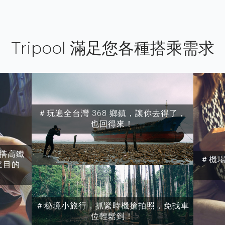
Tripool 滿足您各種搭乘需求
＃玩遍全台灣 368 鄉鎮，讓你去得了，
也回得來！
搭高鐵
＃機
達目的
＃秘境小旅行，抓緊時機搶拍照，免找車
位輕鬆到！