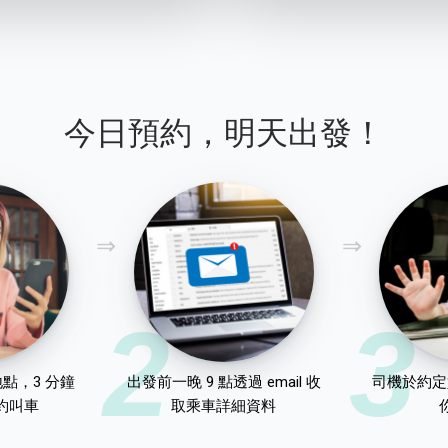
今日預約，明天出發！
2
3
點，3 分鐘
出發前一晚 9 點透過 email 收
司機於約定
約叫車
取乘車詳細資料