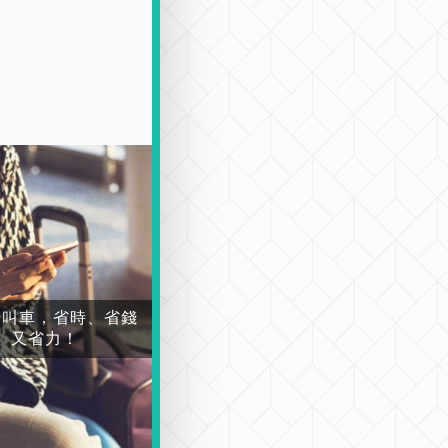
場叫車，省時、省錢
又省力！