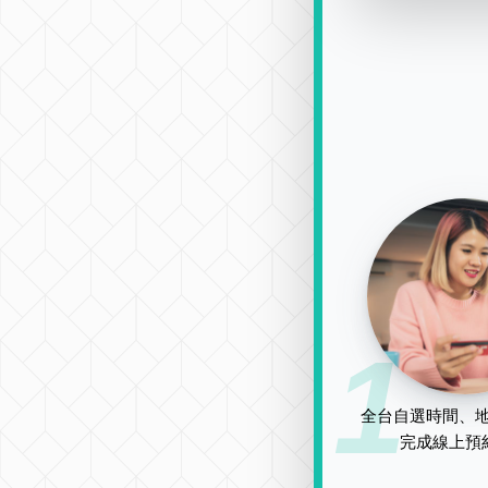
1
全台自選時間、地
完成線上預