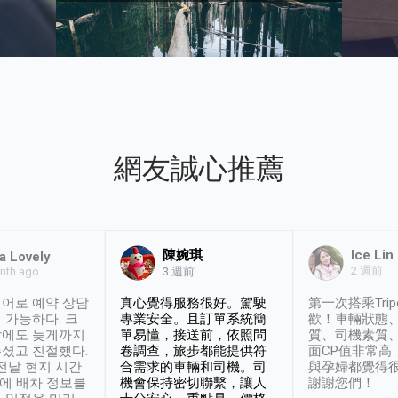
網友誠心推薦
陳婉琪
Ice Lin
a Lovely
2 週前
nth ago
3 週前
어로 예약 상담
真心覺得服務很好。駕駛
第一次搭乘Trip
 가능하다. 크
專業安全。且訂單系統簡
歡！車輛狀態
날에도 늦게까지
單易懂，接送前，依照問
質、司機素質
셨고 친절했다.
卷調查，旅步都能提供符
面CP值非常高
 전날 현지 시간
合需求的車輛和司機。司
與孕婦都覺得
시에 배차 정보를
機會保持密切聯繫，讓人
謝謝您們！