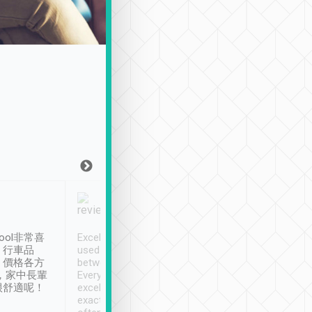
Joy Marsh
Benny Lau
1月12日
1 個月前
ool非常喜
Excellent service. We have
清境入住1晚, 由
、行車品
used Tripool to travel
清境, 都是乘坐由 Tri
、價格各方
between cities in Taiwan.
安排的車子, 接送都
，家中長輩
Every driver has been
去程司機早10分鐘到
很舒適呢！
excellent and arrives
程時遇上道路阻塞, 
exactly on time. As there is
鐘到達(可以接受),