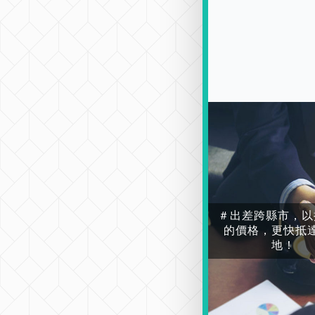
＃出差跨縣市，以
的價格，更快抵
地！