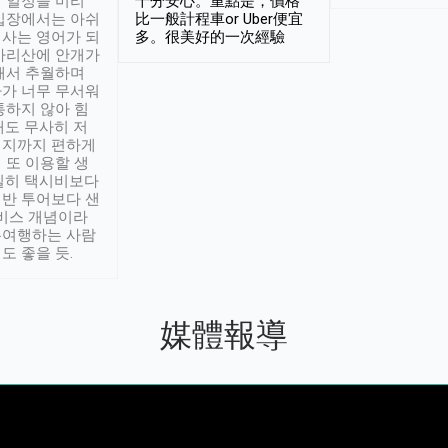
 일정을 미리
十分安心。重點是，價格
입장에서는 아쉬
比一般計程車or Uber便宜
사는 영어가 되
多。很美好的一次經驗
아리산에 안개가
해서 추월하며
가 너무 무서워
통하지 않아 힘
래도 무사히 저
적지까지 편하게
 또 이용할 생
실히 택시비보다
반 투어보다 샌
서비스 개념이라
유여행하는 사람
도 좋을 듯.
媒體報導