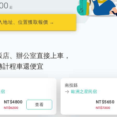
00
起
入地址、位置獲取報價 →
飯店
、
辦公室
直接上車，
轉計程車還便宜
南投縣
民宿
歐洲之星民宿
NT$4800
NT$5650
查看
NT$6200
NT$7300