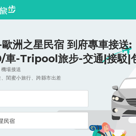
-歐洲之星民宿 到府專車接送:
0/車-Tripool旅步-交通|接駁
，機場接送
遊、閨蜜小旅行、跨縣市出差
星民宿