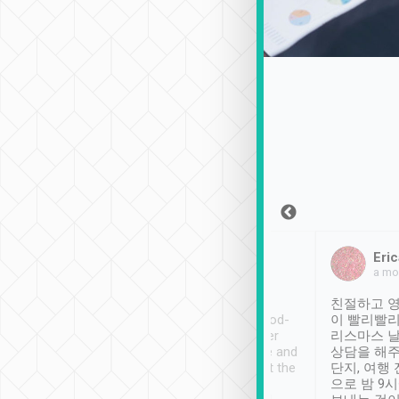
Sean Lee
Jack Ng
Eric
2018年12月30日
1個月前
a mo
ooking to Lavender
Tripool provides great
친절하고 영
- taichung.
service, vehicles in good-
이 빨리빨리
nous area with
condition and the driver
리스마스 
ny public transport.
service was awesome and
상담을 해주
er was so helpful
thoughtful. Driver went the
단지, 여행
ty ( telling us
extra mile on my last
으로 밤 9