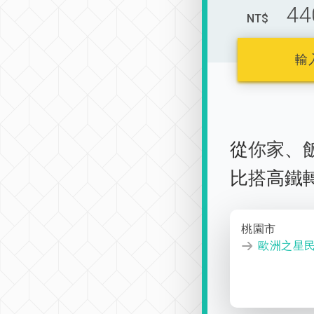
44
NT$
輸
從
你家
、
比搭高鐵
桃園市
歐洲之星