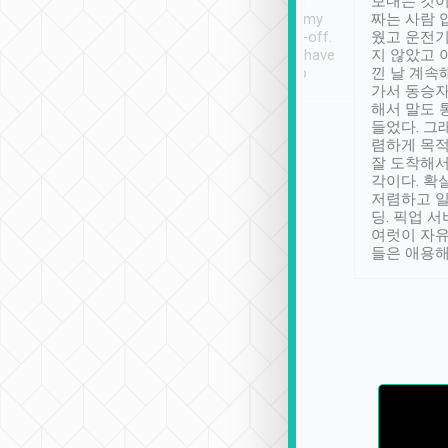
ther places of
booking to confirm if I
보내는 것이
t not known to
have safely arrived at my
짜는 사람 
 so definitely more
destination after drop-off.
웠고 운전기
se” feels). Really
Definitely something I have
지 않았고 
t. No delay in
not seen elsewhere 👍
낀 날 계속
and had a lovely
가서 동승자
up to lavender
해서 말도 
 Thank you tripool!
들었다. 그
렴하게 목
잘 도착해서
각이다. 확
저렴하고 일
딩. 픽업 
여럿이 자
들은 애용해