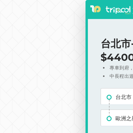
台北市
$440
專車到府
中長程出
台北市
歐洲之