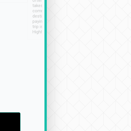
often limited English it
潔, 沒有煙味, 車
takes the difficulty out of
定
communicating the
destination details and
paying online prior to the
trip is very convenient.
Highly recommended