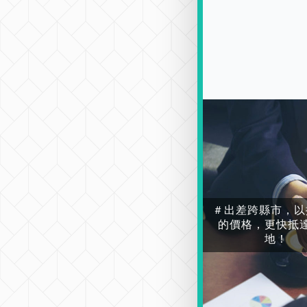
＃出差跨縣市，以
的價格，更快抵
地！