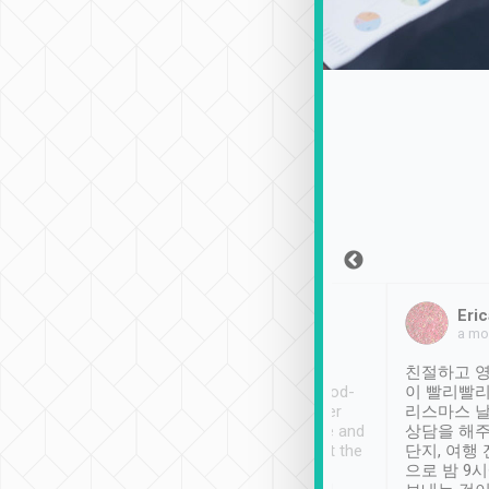
Sean Lee
Jack Ng
Eric
2018年12月30日
1個月前
a mo
ooking to Lavender
Tripool provides great
친절하고 영
- taichung.
service, vehicles in good-
이 빨리빨리
nous area with
condition and the driver
리스마스 
ny public transport.
service was awesome and
상담을 해주
er was so helpful
thoughtful. Driver went the
단지, 여행
ty ( telling us
extra mile on my last
으로 밤 9