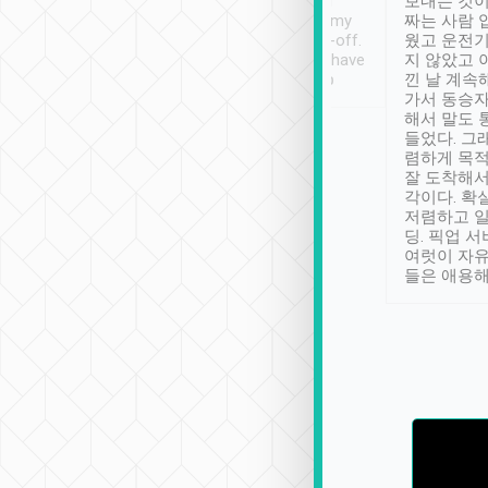
ther places of
booking to confirm if I
보내는 것이
t not known to
have safely arrived at my
짜는 사람 
 so definitely more
destination after drop-off.
웠고 운전기
se” feels). Really
Definitely something I have
지 않았고 
t. No delay in
not seen elsewhere 👍
낀 날 계속
and had a lovely
가서 동승자
up to lavender
해서 말도 
 Thank you tripool!
들었다. 그
렴하게 목
잘 도착해서
각이다. 확
저렴하고 일
딩. 픽업 
여럿이 자
들은 애용해