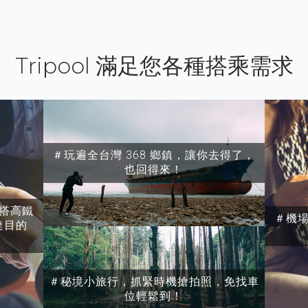
Tripool 滿足您各種搭乘需求
＃玩遍全台灣 368 鄉鎮，讓你去得了，
也回得來！
搭高鐵
＃機
達目的
＃秘境小旅行，抓緊時機搶拍照，免找車
位輕鬆到！