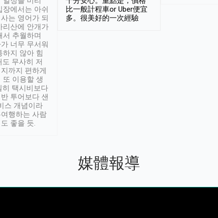
 일정을 미리
十分安心。重點是，價格
입장에서는 아쉬
比一般計程車or Uber便宜
사는 영어가 되
多。很美好的一次經驗
아리산에 안개가
해서 추월하며
가 너무 무서워
통하지 않아 힘
래도 무사히 저
적지까지 편하게
 또 이용할 생
실히 택시비보다
반 투어보다 샌
서비스 개념이라
유여행하는 사람
도 좋을 듯.
媒體報導