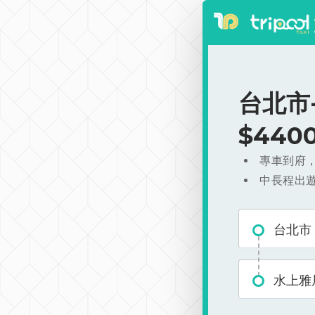
台北市
$440
專車到府
中長程出
台北市
水上雅