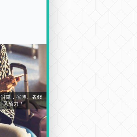
場叫車，省時、省錢
又省力！