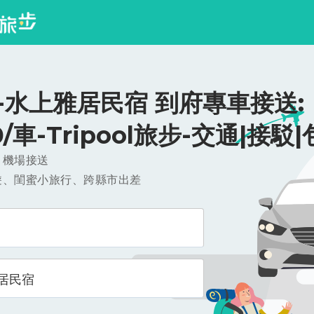
-水上雅居民宿 到府專車接送:
0/車-Tripool旅步-交通|接駁
，機場接送
遊、閨蜜小旅行、跨縣市出差
居民宿