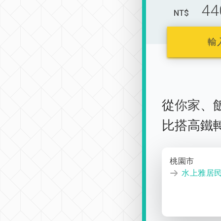
44
NT$
輸
從
你家
、
比搭高鐵
桃園市
水上雅居