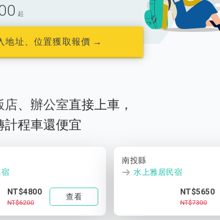
00
起
入地址、位置獲取報價 →
飯店
、
辦公室
直接上車，
轉計程車還便宜
南投縣
民宿
水上雅居民宿
NT$4800
NT$5650
查看
NT$6200
NT$7300