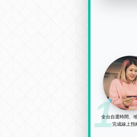
1
全台自選時間、地
完成線上預