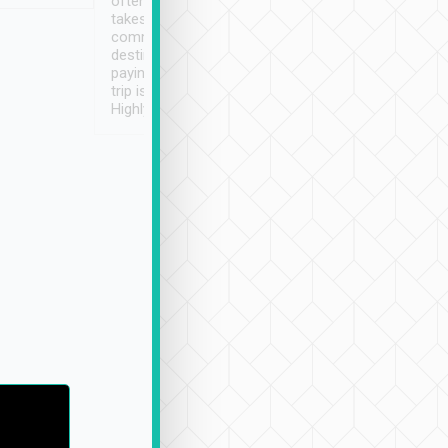
often limited English it
潔, 沒有煙味, 車
takes the difficulty out of
定
communicating the
destination details and
paying online prior to the
trip is very convenient.
Highly recommended