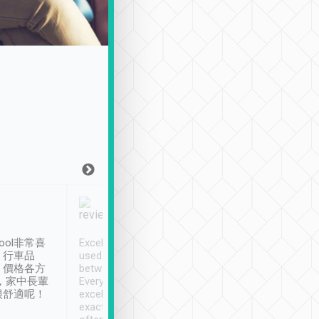
Joy Marsh
Benny Lau
1月12日
1 個月前
ool非常喜
Excellent service. We have
清境入住1晚, 由
、行車品
used Tripool to travel
清境, 都是乘坐由 Tri
、價格各方
between cities in Taiwan.
安排的車子, 接送都
，家中長輩
Every driver has been
去程司機早10分鐘到
很舒適呢！
excellent and arrives
程時遇上道路阻塞, 
exactly on time. As there is
鐘到達(可以接受),