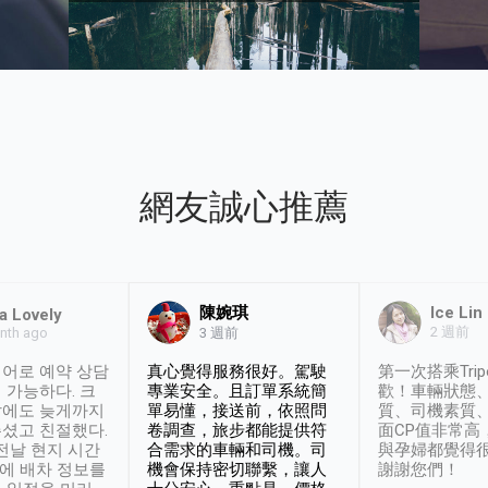
網友誠心推薦
陳婉琪
Ice Lin
a Lovely
2 週前
nth ago
3 週前
어로 예약 상담
真心覺得服務很好。駕駛
第一次搭乘Trip
 가능하다. 크
專業安全。且訂單系統簡
歡！車輛狀態
날에도 늦게까지
單易懂，接送前，依照問
質、司機素質
셨고 친절했다.
卷調查，旅步都能提供符
面CP值非常高
 전날 현지 시간
合需求的車輛和司機。司
與孕婦都覺得
시에 배차 정보를
機會保持密切聯繫，讓人
謝謝您們！