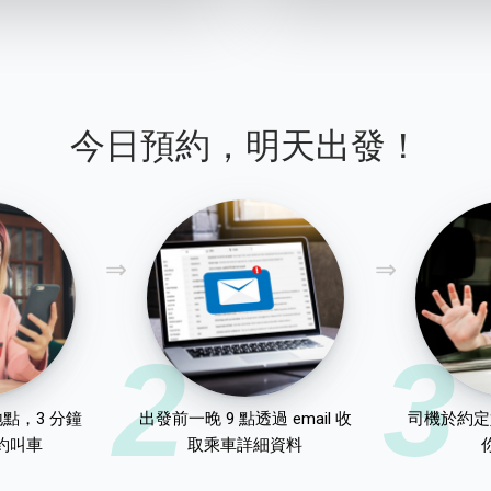
今日預約，明天出發！
2
3
點，3 分鐘
出發前一晚 9 點透過 email 收
司機於約定
約叫車
取乘車詳細資料