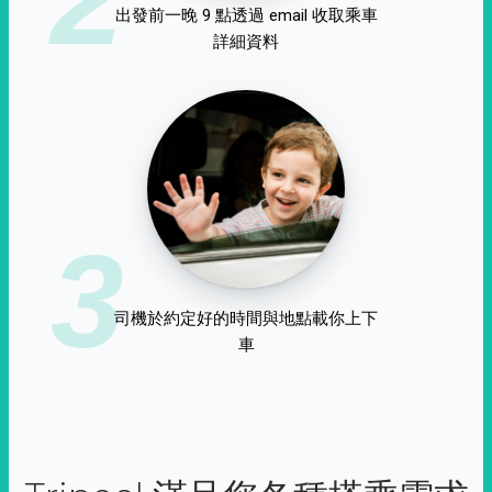
出發前一晚 9 點透過 email 收取乘車
詳細資料
3
司機於約定好的時間與地點載你上下
車