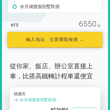
水月湖渡假別墅民宿
6550
NT$
起
輸入地址、位置獲取報價 →
從
你家
、
飯店
、
辦公室
直接上
車，
比搭高鐵轉計程車還便宜
桃園市
水月湖渡假別墅民宿
NT$6950