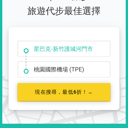
旅遊代步最佳選擇
大霸尖山登山口
星巴克-新竹護城河門市
桃園國際機場 (TPE)
現在搜尋，最低6折！→