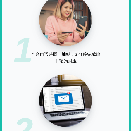
1
全台自選時間、地點，3 分鐘完成線
上預約叫車
2