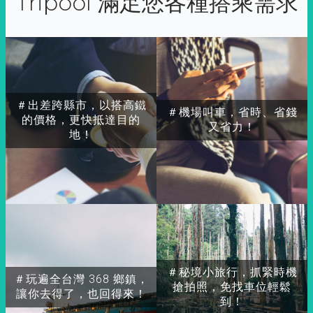
Tripool 滿足您各種搭乘需求
＃出差跨縣市，以搭高鐵
＃機場叫車，省時、省錢
的價格，更快抵達目的
又省力！
地！
＃秘境小旅行，抓緊時機
＃玩遍全台灣 368 鄉鎮，
搶拍照，免找車位輕鬆
讓你去得了，也回得來！
到！