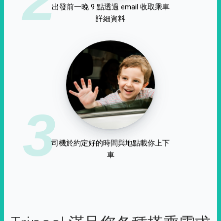
出發前一晚 9 點透過 email 收取乘車
詳細資料
3
司機於約定好的時間與地點載你上下
車