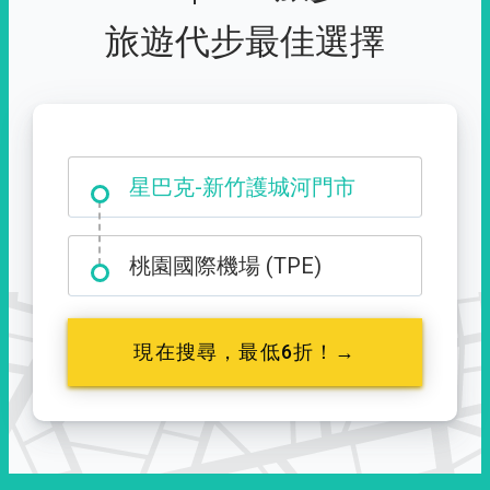
旅遊代步最佳選擇
大霸尖山登山口
星巴克-新竹護城河門市
桃園國際機場 (TPE)
現在搜尋，最低6折！→