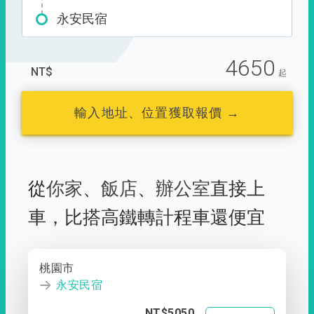
永安民宿
4650
NT$
起
輸入地址、位置獲取報價 →
從
你家
、
飯店
、
辦公室
直接上
車，
比搭高鐵轉計程車還便宜
桃園市
永安民宿
NT$5050