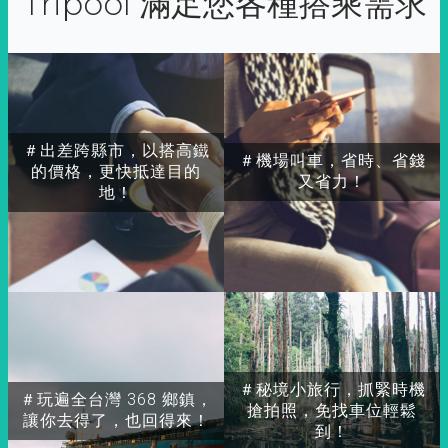
Tripool 滿足您各種搭乘需求
＃出差跨縣市，以搭高鐵
＃機場叫車，省時、省錢
的價格，更快抵達目的
又省力！
地！
＃秘境小旅行，抓緊時機
＃玩遍全台灣 368 鄉鎮，
搶拍照，免找車位輕鬆
讓你去得了，也回得來！
到！