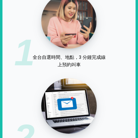
1
全台自選時間、地點，3 分鐘完成線
上預約叫車
2