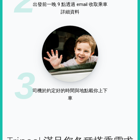
出發前一晚 9 點透過 email 收取乘車
詳細資料
3
司機於約定好的時間與地點載你上下
車