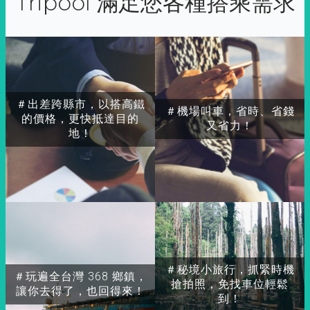
Tripool 滿足您各種搭乘需求
＃出差跨縣市，以搭高鐵
＃機場叫車，省時、省錢
的價格，更快抵達目的
又省力！
地！
＃秘境小旅行，抓緊時機
＃玩遍全台灣 368 鄉鎮，
搶拍照，免找車位輕鬆
讓你去得了，也回得來！
到！