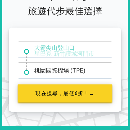
旅遊代步最佳選擇
大霸尖山登山口
桃園國際機場 (TPE)
現在搜尋，最低6折！→