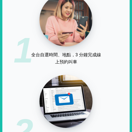
1
全台自選時間、地點，3 分鐘完成線
上預約叫車
2