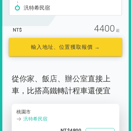
汎特希民宿
4400
NT$
起
輸入地址、位置獲取報價 →
從
你家
、
飯店
、
辦公室
直接上
車，
比搭高鐵轉計程車還便宜
桃園市
汎特希民宿
NT$4800