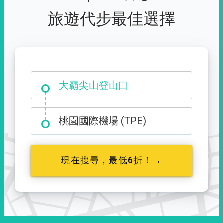
旅遊代步最佳選擇
大霸尖山登山口
桃園國際機場 (TPE)
現在搜尋，最低6折！→