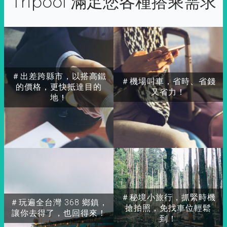
Tripool 滿足您各種搭乘需求
＃出差跨縣市，以搭高鐵
＃機場叫車，省時、省錢
的價格，更快抵達目的
又省力！
地！
＃秘境小旅行，抓緊時機
＃玩遍全台灣 368 鄉鎮，
搶拍照，免找車位輕鬆
讓你去得了，也回得來！
到！