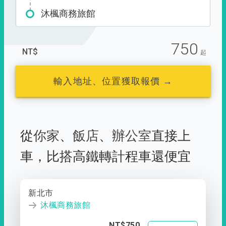
沐楓商務旅館
750
NT$
起
輸入地址、位置獲取報價 →
從
你家
、
飯店
、
辦公室
直接上
車，
比搭高鐵轉計程車還便宜
新北市
沐楓商務旅館
NT$750