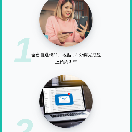
1
全台自選時間、地點，3 分鐘完成線
上預約叫車
2