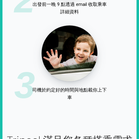
出發前一晚 9 點透過 email 收取乘車
詳細資料
3
司機於約定好的時間與地點載你上下
車