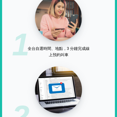
1
全台自選時間、地點，3 分鐘完成線
上預約叫車
2