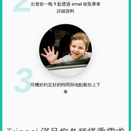
出發前一晚 9 點透過 email 收取乘車
詳細資料
3
司機於約定好的時間與地點載你上下
車