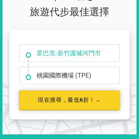
旅遊代步最佳選擇
大霸尖山登山口
星巴克-新竹護城河門市
桃園國際機場 (TPE)
現在搜尋，最低6折！→