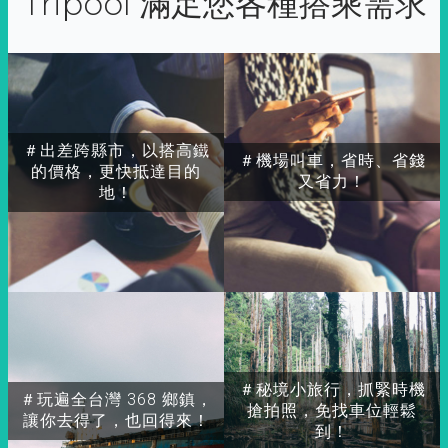
Tripool 滿足您各種搭乘需求
＃出差跨縣市，以搭高鐵
＃機場叫車，省時、省錢
的價格，更快抵達目的
又省力！
地！
＃秘境小旅行，抓緊時機
＃玩遍全台灣 368 鄉鎮，
搶拍照，免找車位輕鬆
讓你去得了，也回得來！
到！