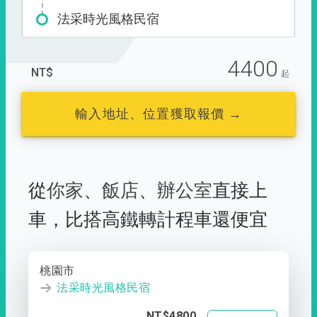
法采時光風格民宿
4400
NT$
起
輸入地址、位置獲取報價 →
從
你家
、
飯店
、
辦公室
直接上
車，
比搭高鐵轉計程車還便宜
桃園市
法采時光風格民宿
NT$4800