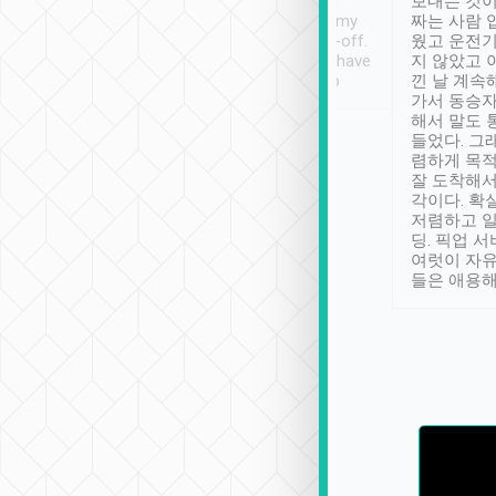
ther places of
booking to confirm if I
보내는 것이
t not known to
have safely arrived at my
짜는 사람 
 so definitely more
destination after drop-off.
웠고 운전기
se” feels). Really
Definitely something I have
지 않았고 
t. No delay in
not seen elsewhere 👍
낀 날 계속
and had a lovely
가서 동승자
up to lavender
해서 말도 
 Thank you tripool!
들었다. 그
렴하게 목
잘 도착해서
각이다. 확
저렴하고 일
딩. 픽업 
여럿이 자
들은 애용해