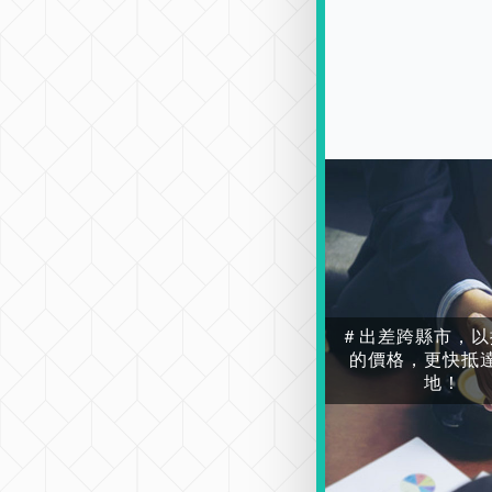
＃出差跨縣市，以
的價格，更快抵
地！