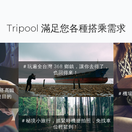
Tripool 滿足您各種搭乘需求
＃玩遍全台灣 368 鄉鎮，讓你去得了，
也回得來！
搭高鐵
＃機
達目的
＃秘境小旅行，抓緊時機搶拍照，免找車
位輕鬆到！