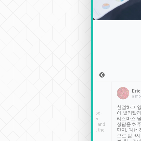
Sean Lee
Jack Ng
Eric
2018年12月30日
1個月前
a mo
ooking to Lavender
Tripool provides great
친절하고 영
- taichung.
service, vehicles in good-
이 빨리빨리
nous area with
condition and the driver
리스마스 
ny public transport.
service was awesome and
상담을 해주
er was so helpful
thoughtful. Driver went the
단지, 여행
ty ( telling us
extra mile on my last
으로 밤 9