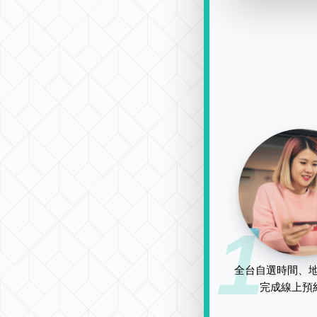
1
全台自選時間、地
完成線上預