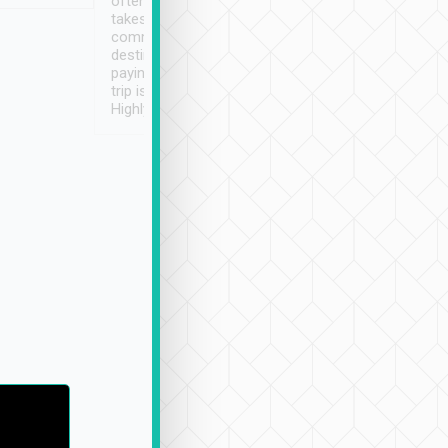
often limited English it
潔, 沒有煙味, 車
takes the difficulty out of
定
communicating the
destination details and
paying online prior to the
trip is very convenient.
Highly recommended