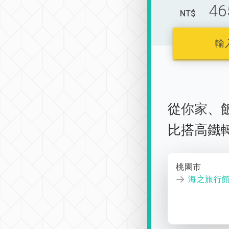
46
NT$
輸
從
你家
、
比搭高鐵
桃園市
海之旅行