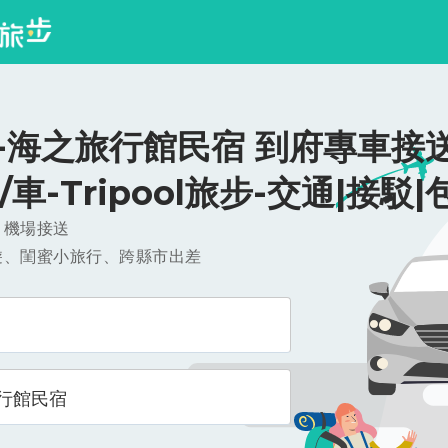
-海之旅行館民宿 到府專車接送
0/車-Tripool旅步-交通|接駁|
，機場接送
遊、閨蜜小旅行、跨縣市出差
行館民宿