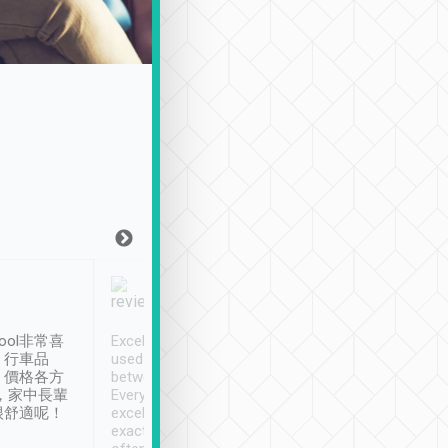
Joy Marsh
Benny Lau
1月12日
1 個月前
ool非常喜
Excellent service. We have
清境入住1晚, 由
、行車品
used Tripool to travel
清境, 都是乘坐由 Tri
、價格各方
between cities in Taiwan.
安排的車子, 接送都
，家中長輩
Every driver has been
去程司機早10分鐘到
很舒適呢！
excellent and arrives
程時遇上道路阻塞, 
exactly on time. As there is
鐘到達(可以接受),