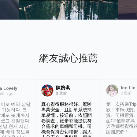
網友誠心推薦
陳婉琪
Ice Lin
a Lovely
2 週前
nth ago
3 週前
어로 예약 상담
真心覺得服務很好。駕駛
第一次搭乘Trip
 가능하다. 크
專業安全。且訂單系統簡
歡！車輛狀態
날에도 늦게까지
單易懂，接送前，依照問
質、司機素質
셨고 친절했다.
卷調查，旅步都能提供符
面CP值非常高
 전날 현지 시간
合需求的車輛和司機。司
與孕婦都覺得
시에 배차 정보를
機會保持密切聯繫，讓人
謝謝您們！