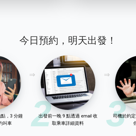
今日預約，明天出發！
2
3
點，3 分鐘
出發前一晚 9 點透過 email 收
司機於約定
約叫車
取乘車詳細資料