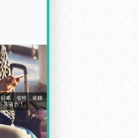
場叫車，省時、省錢
又省力！