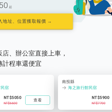
50
起
入地址、位置獲取報價 →
飯店
、
辦公室
直接上車，
轉計程車還便宜
南投縣
館民宿
海之旅行館民宿
NT$5050
NT$5900
查看
NT$6600
NT$7700