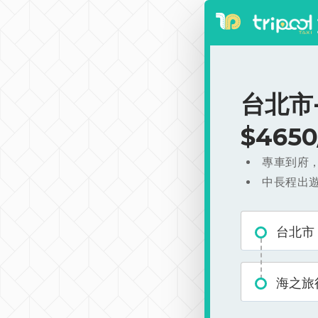
台北市
$465
專車到府
中長程出
台北市
海之旅