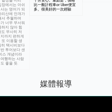
 일정을 미리
十分安心。重點是，價格
입장에서는 아쉬
比一般計程車or Uber便宜
사는 영어가 되
多。很美好的一次經驗
아리산에 안개가
해서 추월하며
가 너무 무서워
통하지 않아 힘
래도 무사히 저
적지까지 편하게
 또 이용할 생
실히 택시비보다
반 투어보다 샌
서비스 개념이라
유여행하는 사람
도 좋을 듯.
媒體報導