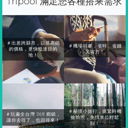
Tripool 滿足您各種搭乘需求
＃出差跨縣市，以搭高鐵
＃機場叫車，省時、省錢
的價格，更快抵達目的
又省力！
地！
＃秘境小旅行，抓緊時機
＃玩遍全台灣 368 鄉鎮，
搶拍照，免找車位輕鬆
讓你去得了，也回得來！
到！