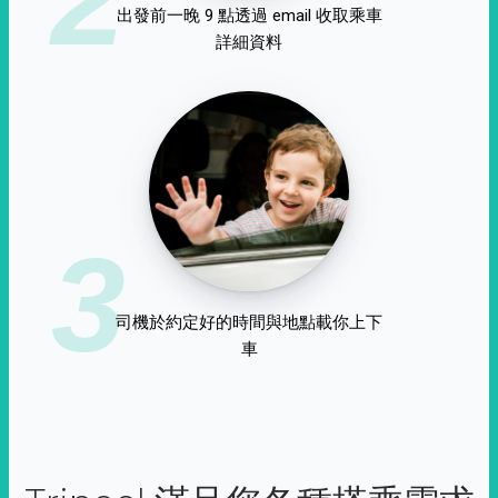
出發前一晚 9 點透過 email 收取乘車
詳細資料
3
司機於約定好的時間與地點載你上下
車