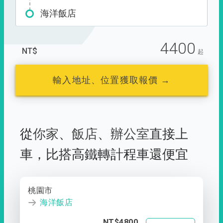
海洋飯店
4400
NT$
起
輸入地址、位置獲取報價 →
從
你家
、
飯店
、
辦公室
直接上
車，
比搭高鐵轉計程車還便宜
桃園市
海洋飯店
NT$4800