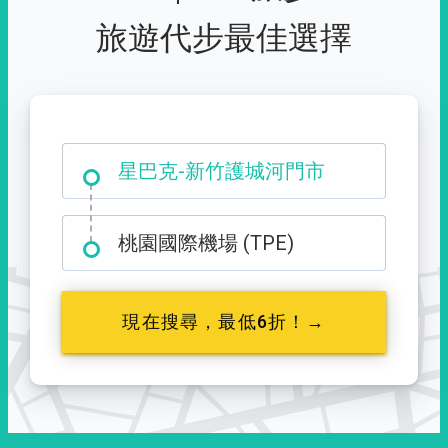
旅遊代步最佳選擇
大霸尖山登山口
星巴克-新竹護城河門市
桃園國際機場 (TPE)
現在搜尋，最低6折！→