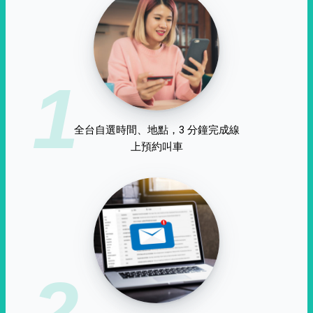
1
全台自選時間、地點，3 分鐘完成線
上預約叫車
2