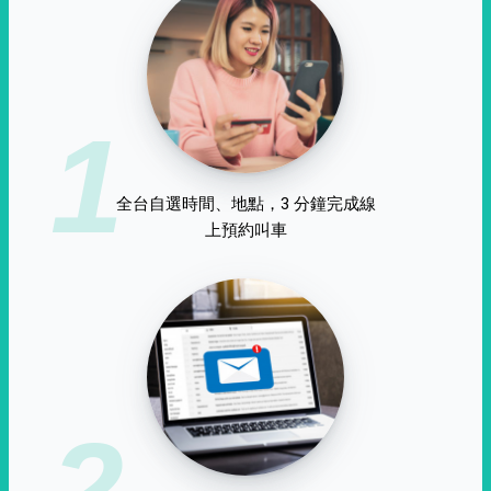
1
全台自選時間、地點，3 分鐘完成線
上預約叫車
2