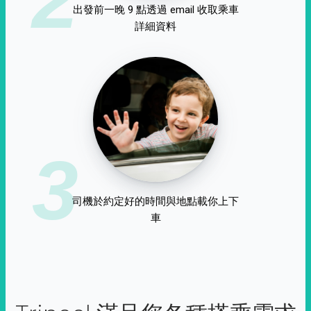
出發前一晚 9 點透過 email 收取乘車
詳細資料
3
司機於約定好的時間與地點載你上下
車