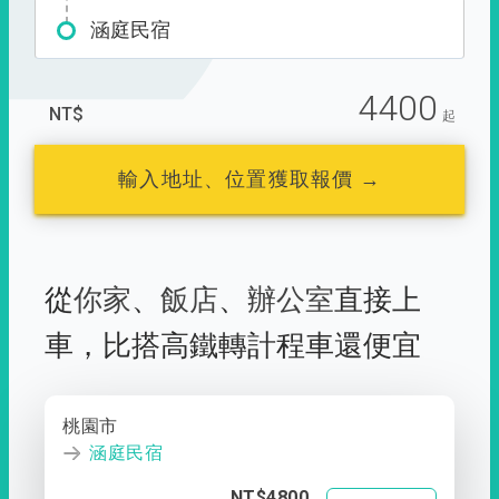
涵庭民宿
4400
NT$
起
輸入地址、位置獲取報價 →
從
你家
、
飯店
、
辦公室
直接上
車，
比搭高鐵轉計程車還便宜
桃園市
涵庭民宿
NT$4800