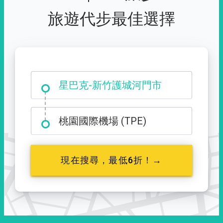
旅遊代步最佳選擇
大霸尖山登山口
星巴克-新竹護城河門市
桃園國際機場 (TPE)
現在搜尋，最低6折！→