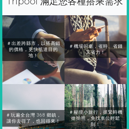
Tripool 滿足您各種搭乘需求
＃出差跨縣市，以搭高鐵
＃機場叫車，省時、省錢
的價格，更快抵達目的
又省力！
地！
＃秘境小旅行，抓緊時機
＃玩遍全台灣 368 鄉鎮，
搶拍照，免找車位輕鬆
讓你去得了，也回得來！
到！