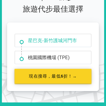
旅遊代步最佳選擇
大霸尖山登山口
星巴克-新竹護城河門市
桃園國際機場 (TPE)
現在搜尋，最低6折！→