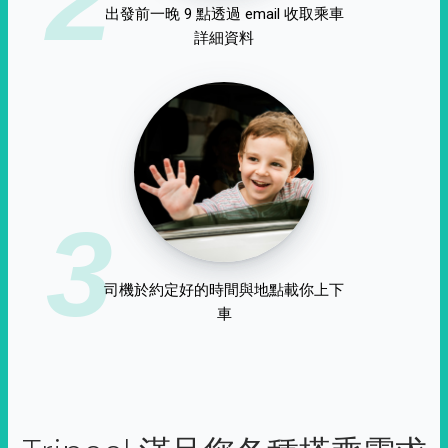
出發前一晚 9 點透過 email 收取乘車
詳細資料
3
司機於約定好的時間與地點載你上下
車