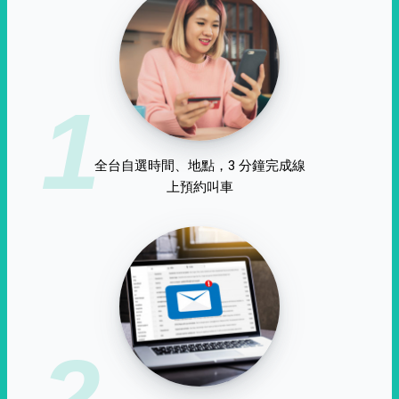
1
全台自選時間、地點，3 分鐘完成線
上預約叫車
2