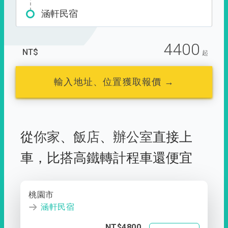
涵軒民宿
4400
NT$
起
輸入地址、位置獲取報價 →
從
你家
、
飯店
、
辦公室
直接上
車，
比搭高鐵轉計程車還便宜
桃園市
涵軒民宿
NT$4800