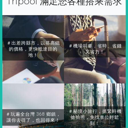
Tripool 滿足您各種搭乘需求
＃出差跨縣市，以搭高鐵
＃機場叫車，省時、省錢
的價格，更快抵達目的
又省力！
地！
＃秘境小旅行，抓緊時機
＃玩遍全台灣 368 鄉鎮，
搶拍照，免找車位輕鬆
讓你去得了，也回得來！
到！