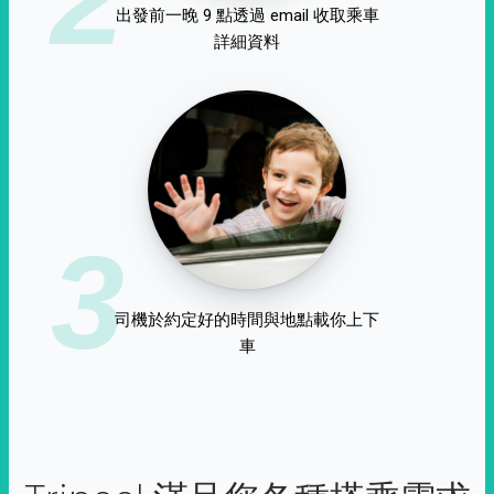
出發前一晚 9 點透過 email 收取乘車
詳細資料
3
司機於約定好的時間與地點載你上下
車