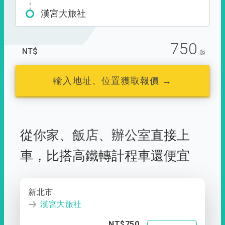
漢宮大旅社
750
NT$
起
輸入地址、位置獲取報價 →
從
你家
、
飯店
、
辦公室
直接上
車，
比搭高鐵轉計程車還便宜
新北市
漢宮大旅社
NT$750