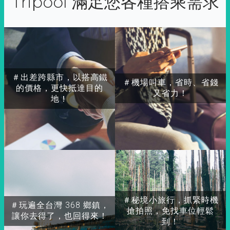
Tripool 滿足您各種搭乘需求
＃出差跨縣市，以搭高鐵
＃機場叫車，省時、省錢
的價格，更快抵達目的
又省力！
地！
＃秘境小旅行，抓緊時機
＃玩遍全台灣 368 鄉鎮，
搶拍照，免找車位輕鬆
讓你去得了，也回得來！
到！