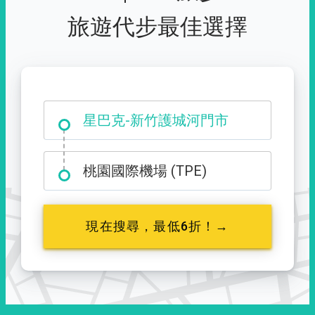
旅遊代步最佳選擇
大霸尖山登山口
桃園國際機場 (TPE)
現在搜尋，最低6折！→