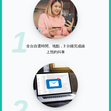
1
全台自選時間、地點，3 分鐘完成線
上預約叫車
2