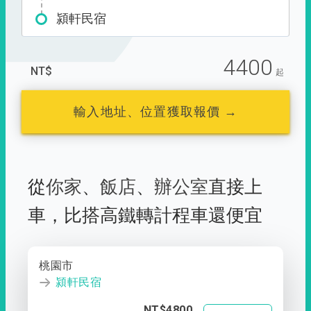
潁軒民宿
4400
NT$
起
輸入地址、位置獲取報價 →
從
你家
、
飯店
、
辦公室
直接上
車，
比搭高鐵轉計程車還便宜
桃園市
潁軒民宿
NT$4800