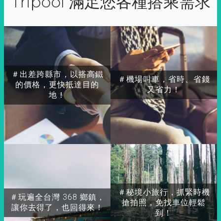
Tripool 滿足您各種搭乘需求
＃出差跨縣市，以搭高鐵
＃機場叫車，省時、省錢
的價格，更快抵達目的
又省力！
地！
＃秘境小旅行，抓緊時機
＃玩遍全台灣 368 鄉鎮，
搶拍照，免找車位輕鬆
讓你去得了，也回得來！
到！