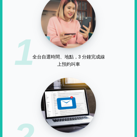
1
全台自選時間、地點，3 分鐘完成線
上預約叫車
2