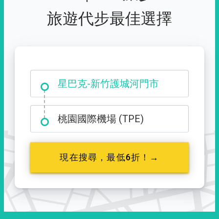
旅遊代步最佳選擇
大霸尖山登山口
星巴克-新竹護城河門市
桃園國際機場 (TPE)
現在搜尋，最低6折！→