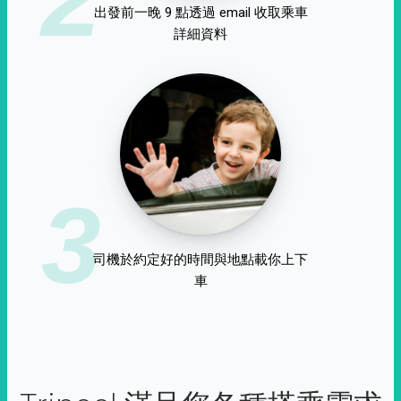
出發前一晚 9 點透過 email 收取乘車
詳細資料
3
司機於約定好的時間與地點載你上下
車