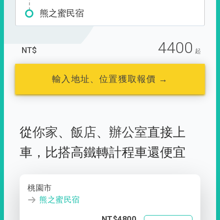
熊之蜜民宿
4400
NT$
起
輸入地址、位置獲取報價 →
從
你家
、
飯店
、
辦公室
直接上
車，
比搭高鐵轉計程車還便宜
桃園市
熊之蜜民宿
NT$4800