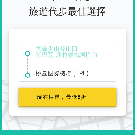
旅遊代步最佳選擇
大霸尖山登山口
桃園國際機場 (TPE)
現在搜尋，最低6折！→