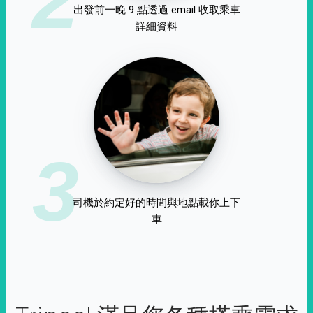
出發前一晚 9 點透過 email 收取乘車
詳細資料
3
司機於約定好的時間與地點載你上下
車