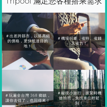
Tripool 滿足您各種搭乘需求
＃出差跨縣市，以搭高鐵
＃機場叫車，省時、省錢
的價格，更快抵達目的
又省力！
地！
＃秘境小旅行，抓緊時機
＃玩遍全台灣 368 鄉鎮，
搶拍照，免找車位輕鬆
讓你去得了，也回得來！
到！