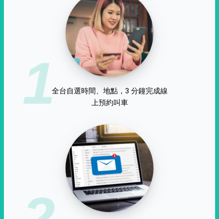
1
全台自選時間、地點，3 分鐘完成線
上預約叫車
2