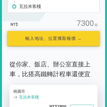
瓦拉米客棧
7300
NT$
起
輸入地址、位置獲取報價 →
從
你家
、
飯店
、
辦公室
直接上
車，
比搭高鐵轉計程車還便宜
桃園市
瓦拉米客棧
NT$7800