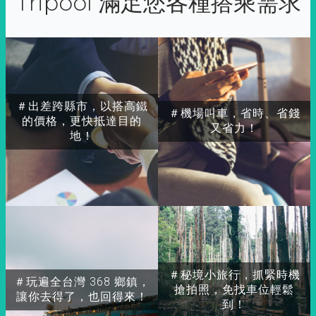
Tripool 滿足您各種搭乘需求
＃出差跨縣市，以搭高鐵
＃機場叫車，省時、省錢
的價格，更快抵達目的
又省力！
地！
＃秘境小旅行，抓緊時機
＃玩遍全台灣 368 鄉鎮，
搶拍照，免找車位輕鬆
讓你去得了，也回得來！
到！