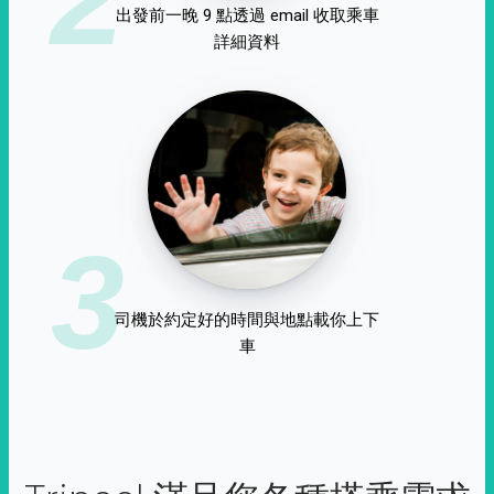
出發前一晚 9 點透過 email 收取乘車
詳細資料
3
司機於約定好的時間與地點載你上下
車