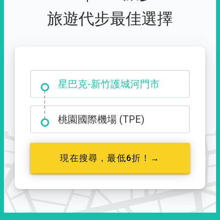
旅遊代步最佳選擇
大霸尖山登山口
星巴克-新竹護城河門市
桃園國際機場 (TPE)
現在搜尋，最低6折！→