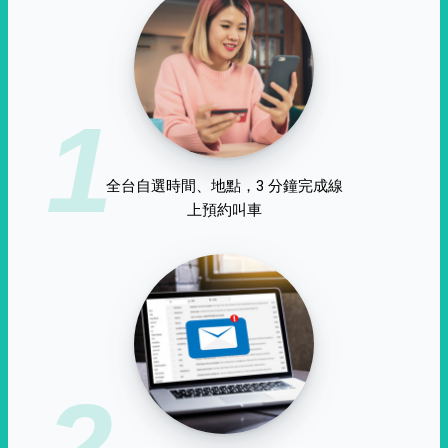
1
全台自選時間、地點，3 分鐘完成線
上預約叫車
2