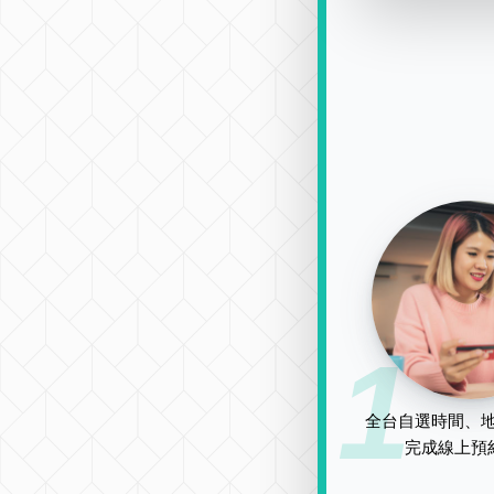
1
全台自選時間、地
完成線上預