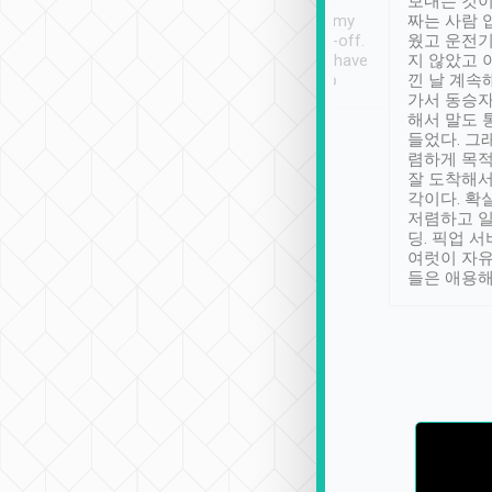
ther places of
booking to confirm if I
보내는 것이
t not known to
have safely arrived at my
짜는 사람 
 so definitely more
destination after drop-off.
웠고 운전기
se” feels). Really
Definitely something I have
지 않았고 
t. No delay in
not seen elsewhere 👍
낀 날 계속
and had a lovely
가서 동승자
up to lavender
해서 말도 
 Thank you tripool!
들었다. 그
렴하게 목
잘 도착해서
각이다. 확
저렴하고 일
딩. 픽업 
여럿이 자
들은 애용해