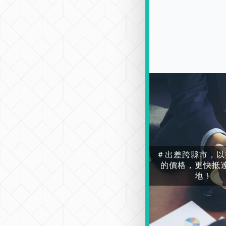
＃出差跨縣市，以
的價格，更快抵
地！