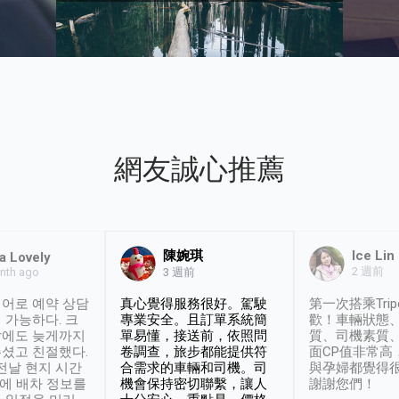
網友誠心推薦
陳婉琪
Ice Lin
a Lovely
2 週前
nth ago
3 週前
어로 예약 상담
真心覺得服務很好。駕駛
第一次搭乘Trip
 가능하다. 크
專業安全。且訂單系統簡
歡！車輛狀態
날에도 늦게까지
單易懂，接送前，依照問
質、司機素質
셨고 친절했다.
卷調查，旅步都能提供符
面CP值非常高
 전날 현지 시간
合需求的車輛和司機。司
與孕婦都覺得
시에 배차 정보를
機會保持密切聯繫，讓人
謝謝您們！