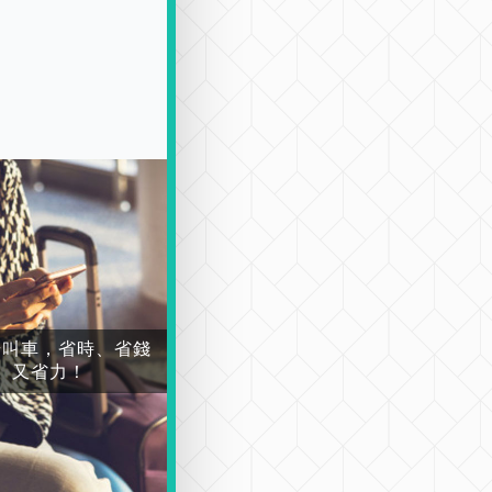
場叫車，省時、省錢
又省力！