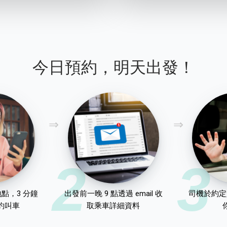
今日預約，明天出發！
2
3
點，3 分鐘
出發前一晚 9 點透過 email 收
司機於約定
約叫車
取乘車詳細資料