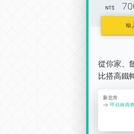
70
NT$
輸
從
你家
、
比搭高鐵
新北市
甲桂林商