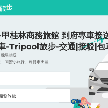
-甲桂林商務旅館 到府專車接送
/車-Tripool旅步-交通|接駁|包
，機場接送
遊、閨蜜小旅行、跨縣市出差
商務旅館