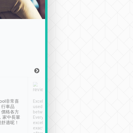
Joy Marsh
Benny Lau
1月12日
1 個月前
ool非常喜
Excellent service. We have
清境入住1晚, 由
、行車品
used Tripool to travel
清境, 都是乘坐由 Tri
、價格各方
between cities in Taiwan.
安排的車子, 接送都
，家中長輩
Every driver has been
去程司機早10分鐘到
很舒適呢！
excellent and arrives
程時遇上道路阻塞, 
exactly on time. As there is
鐘到達(可以接受),