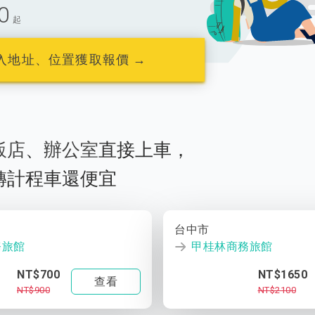
0
起
入地址、位置獲取報價 →
飯店
、
辦公室
直接上車，
轉計程車還便宜
台中市
務旅館
甲桂林商務旅館
NT$700
NT$1650
查看
NT$900
NT$2100