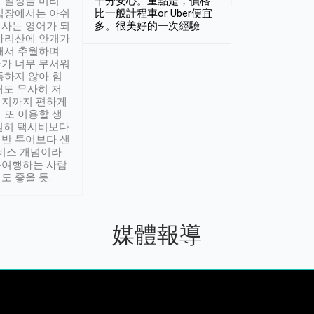
 일정을 미리
十分安心。重點是，價格
입장에서는 아쉬
比一般計程車or Uber便宜
사는 영어가 되
多。很美好的一次經驗
아리산에 안개가
해서 추월하며
가 너무 무서워
통하지 않아 힘
래도 무사히 저
적지까지 편하게
 또 이용할 생
실히 택시비보다
반 투어보다 샌
서비스 개념이라
유여행하는 사람
도 좋을 듯.
媒體報導