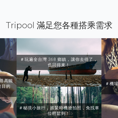
Tripool 滿足您各種搭乘需求
＃玩遍全台灣 368 鄉鎮，讓你去得了，
也回得來！
搭高鐵
＃機
達目的
＃秘境小旅行，抓緊時機搶拍照，免找車
位輕鬆到！