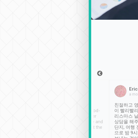
Sean Lee
Jack Ng
Eric
2018年12月30日
1個月前
a mo
ooking to Lavender
Tripool provides great
친절하고 영
- taichung.
service, vehicles in good-
이 빨리빨리
nous area with
condition and the driver
리스마스 
ny public transport.
service was awesome and
상담을 해주
er was so helpful
thoughtful. Driver went the
단지, 여행
ty ( telling us
extra mile on my last
으로 밤 9