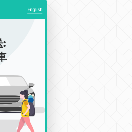
English
:
車