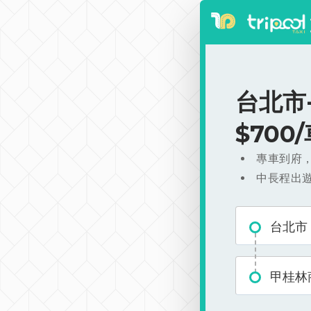
台北市
$700
專車到府
中長程出
台北市
甲桂林