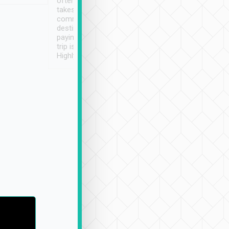
often limited English it
潔, 沒有煙味, 車
takes the difficulty out of
定
communicating the
destination details and
paying online prior to the
trip is very convenient.
Highly recommended