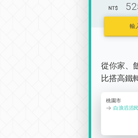
52
NT$
輸
從
你家
、
比搭高鐵
桃園市
白浪滔滔