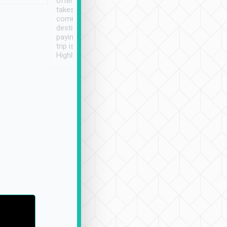
often limited English it
潔, 沒有煙味, 車
takes the difficulty out of
定
communicating the
destination details and
paying online prior to the
trip is very convenient.
Highly recommended