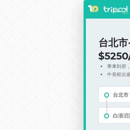
台北市
$525
專車到府
中長程出
台北市
白浪滔