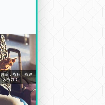
場叫車，省時、省錢
又省力！