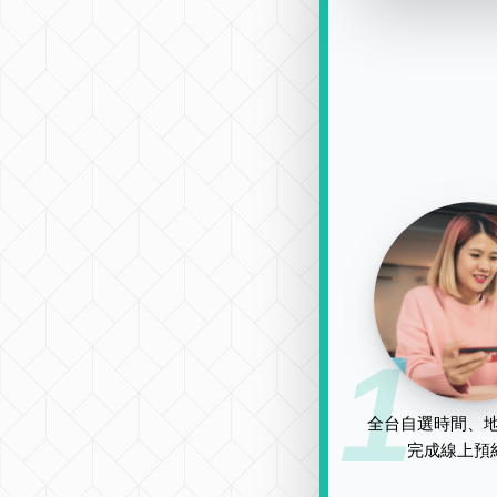
1
全台自選時間、地
完成線上預