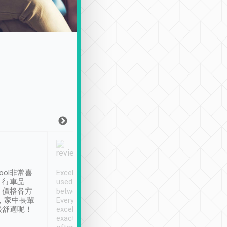
Joy Marsh
Benny Lau
1月12日
1 個月前
ool非常喜
Excellent service. We have
清境入住1晚, 由
、行車品
used Tripool to travel
清境, 都是乘坐由 Tri
、價格各方
between cities in Taiwan.
安排的車子, 接送都
，家中長輩
Every driver has been
去程司機早10分鐘到
很舒適呢！
excellent and arrives
程時遇上道路阻塞, 
exactly on time. As there is
鐘到達(可以接受),