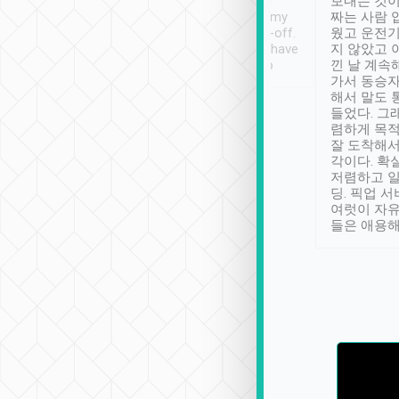
ther places of
booking to confirm if I
보내는 것이
t not known to
have safely arrived at my
짜는 사람 
 so definitely more
destination after drop-off.
웠고 운전기
se” feels). Really
Definitely something I have
지 않았고 
t. No delay in
not seen elsewhere 👍
낀 날 계속
and had a lovely
가서 동승자
up to lavender
해서 말도 
 Thank you tripool!
들었다. 그
렴하게 목
잘 도착해서
각이다. 확
저렴하고 일
딩. 픽업 
여럿이 자
들은 애용해