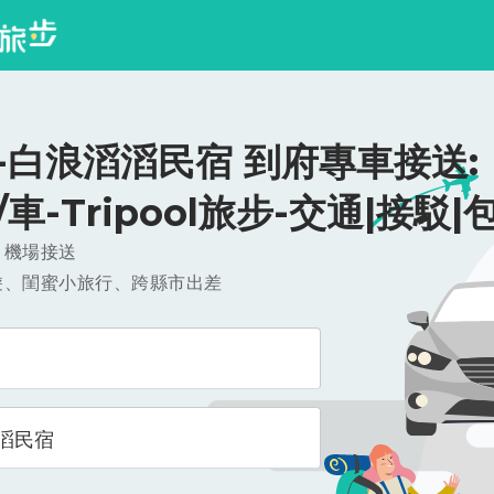
-白浪滔滔民宿 到府專車接送:
0/車-Tripool旅步-交通|接駁|
，機場接送
遊、閨蜜小旅行、跨縣市出差
滔民宿