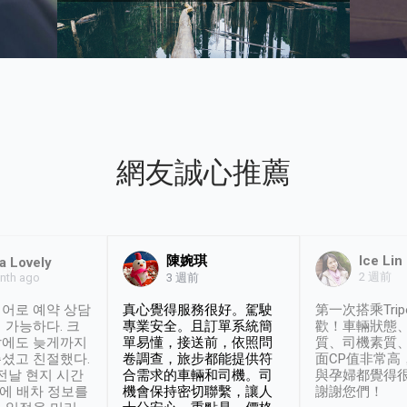
網友誠心推薦
陳婉琪
Ice Lin
a Lovely
2 週前
nth ago
3 週前
어로 예약 상담
真心覺得服務很好。駕駛
第一次搭乘Trip
 가능하다. 크
專業安全。且訂單系統簡
歡！車輛狀態
날에도 늦게까지
單易懂，接送前，依照問
質、司機素質
셨고 친절했다.
卷調查，旅步都能提供符
面CP值非常高
 전날 현지 시간
合需求的車輛和司機。司
與孕婦都覺得
시에 배차 정보를
機會保持密切聯繫，讓人
謝謝您們！