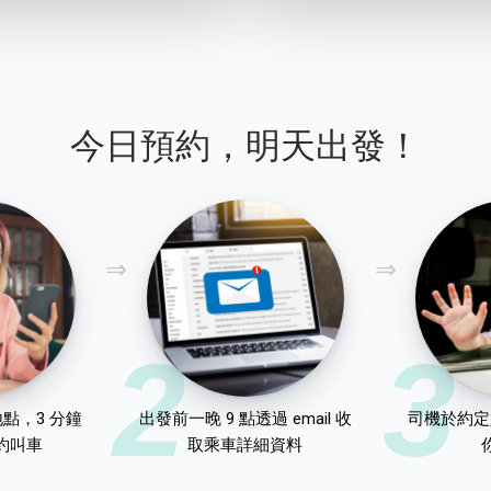
今日預約，明天出發！
2
3
點，3 分鐘
出發前一晚 9 點透過 email 收
司機於約定
約叫車
取乘車詳細資料