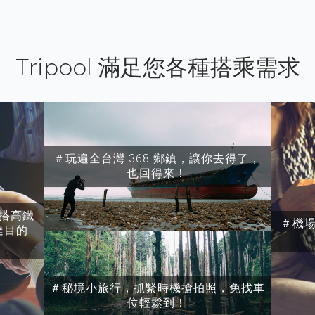
Tripool 滿足您各種搭乘需求
＃玩遍全台灣 368 鄉鎮，讓你去得了，
也回得來！
搭高鐵
＃機
達目的
＃秘境小旅行，抓緊時機搶拍照，免找車
位輕鬆到！