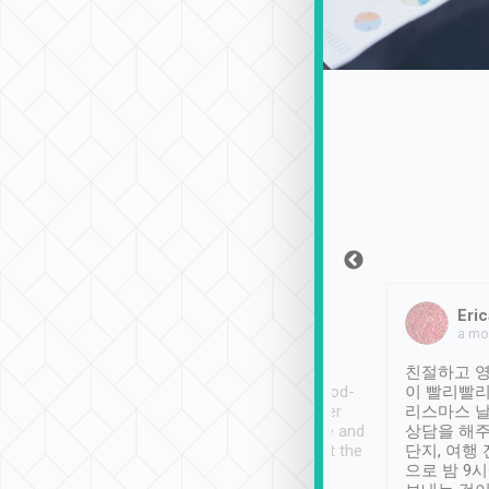
Sean Lee
Jack Ng
Eric
2018年12月30日
1個月前
a mo
ooking to Lavender
Tripool provides great
친절하고 영
- taichung.
service, vehicles in good-
이 빨리빨리
nous area with
condition and the driver
리스마스 
ny public transport.
service was awesome and
상담을 해주
er was so helpful
thoughtful. Driver went the
단지, 여행
ty ( telling us
extra mile on my last
으로 밤 9