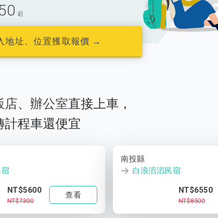
50
起
入地址、位置獲取報價 →
飯店
、
辦公室
直接上車，
轉計程車還便宜
南投縣
民宿
白浪滔滔民宿
NT$5600
NT$6550
查看
NT$7300
NT$8500