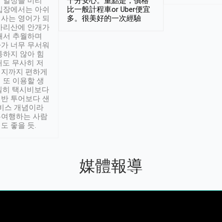
 일정을 미리
十分安心。重點是，價格
입장에서는 아쉬
比一般計程車or Uber便宜
사는 영어가 되
多。很美好的一次經驗
아리산에 안개가
해서 추월하며
가 너무 무서워
통하지 않아 힘
래도 무사히 저
적지까지 편하게
 또 이용할 생
실히 택시비보다
반 투어보다 샌
서비스 개념이라
유여행하는 사람
도 좋을 듯.
媒體報導