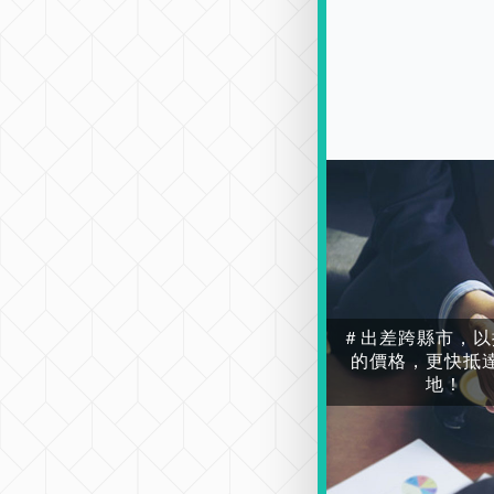
＃出差跨縣市，以
的價格，更快抵
地！