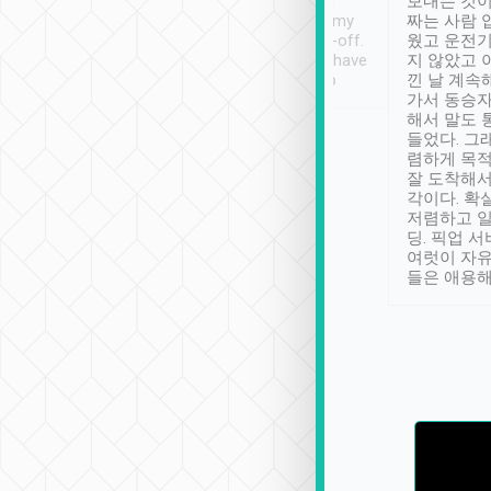
ther places of
booking to confirm if I
보내는 것이
t not known to
have safely arrived at my
짜는 사람 
 so definitely more
destination after drop-off.
웠고 운전기
se” feels). Really
Definitely something I have
지 않았고 
t. No delay in
not seen elsewhere 👍
낀 날 계속
and had a lovely
가서 동승자
up to lavender
해서 말도 
 Thank you tripool!
들었다. 그
렴하게 목
잘 도착해서
각이다. 확
저렴하고 일
딩. 픽업 
여럿이 자
들은 애용해