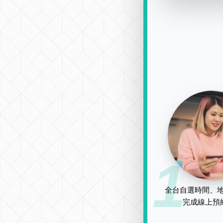
1
全台自選時間、地
完成線上預