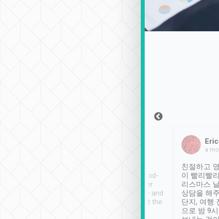
Sean Lee
Jack Ng
Eric
2018年12月30日
1個月前
a mo
ooking to Lavender
Tripool provides great
친절하고 영
- taichung.
service, vehicles in good-
이 빨리빨리
nous area with
condition and the driver
리스마스 
ny public transport.
service was awesome and
상담을 해주
er was so helpful
thoughtful. Driver went the
단지, 여행
ty ( telling us
extra mile on my last
으로 밤 9