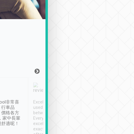
Joy Marsh
Benny Lau
1月12日
1 個月前
ool非常喜
Excellent service. We have
清境入住1晚, 由
、行車品
used Tripool to travel
清境, 都是乘坐由 Tri
、價格各方
between cities in Taiwan.
安排的車子, 接送都
，家中長輩
Every driver has been
去程司機早10分鐘到
很舒適呢！
excellent and arrives
程時遇上道路阻塞, 
exactly on time. As there is
鐘到達(可以接受),