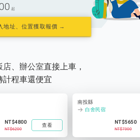
00
起
入地址、位置獲取報價 →
飯店
、
辦公室
直接上車，
轉計程車還便宜
南投縣
白舍民宿
NT$4800
NT$5650
查看
NT$6200
NT$7300