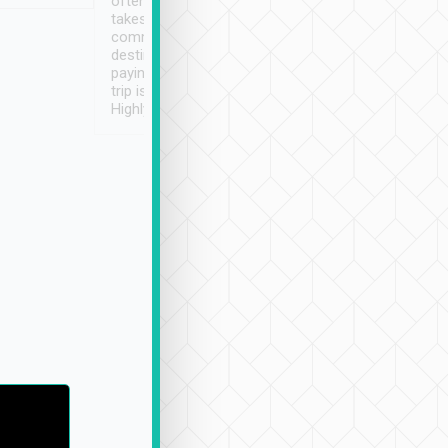
often limited English it
潔, 沒有煙味, 車
takes the difficulty out of
定
communicating the
destination details and
paying online prior to the
trip is very convenient.
Highly recommended