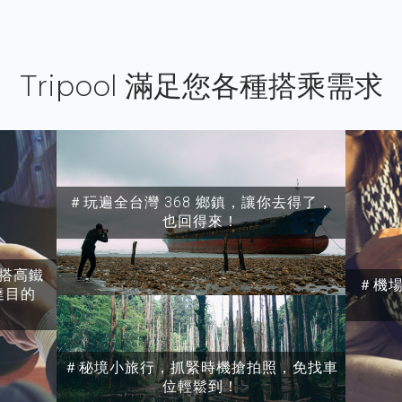
Tripool 滿足您各種搭乘需求
＃玩遍全台灣 368 鄉鎮，讓你去得了，
也回得來！
搭高鐵
＃機
達目的
＃秘境小旅行，抓緊時機搶拍照，免找車
位輕鬆到！