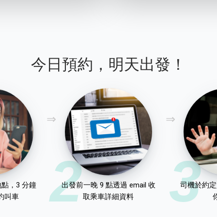
今日預約，明天出發！
2
3
點，3 分鐘
出發前一晚 9 點透過 email 收
司機於約定
約叫車
取乘車詳細資料