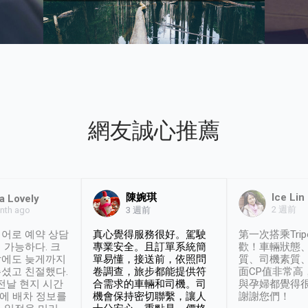
網友誠心推薦
陳婉琪
Ice Lin
a Lovely
2 週前
nth ago
3 週前
어로 예약 상담
真心覺得服務很好。駕駛
第一次搭乘Trip
 가능하다. 크
專業安全。且訂單系統簡
歡！車輛狀態
날에도 늦게까지
單易懂，接送前，依照問
質、司機素質
셨고 친절했다.
卷調查，旅步都能提供符
面CP值非常高
 전날 현지 시간
合需求的車輛和司機。司
與孕婦都覺得
시에 배차 정보를
機會保持密切聯繫，讓人
謝謝您們！