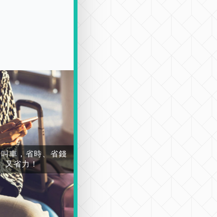
場叫車，省時、省錢
又省力！