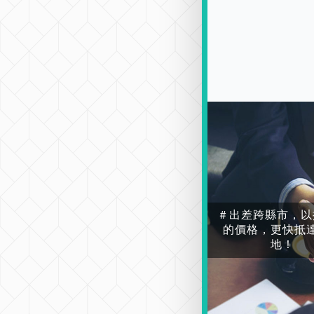
＃出差跨縣市，以
的價格，更快抵
地！