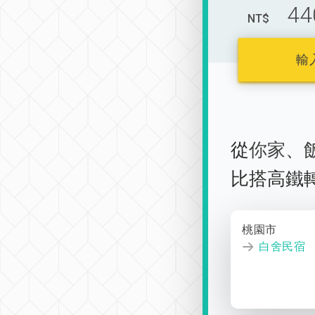
44
NT$
輸
從
你家
、
比搭高鐵
桃園市
白舍民宿