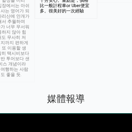
 일정을 미리
十分安心。重點是，價格
입장에서는 아쉬
比一般計程車or Uber便宜
사는 영어가 되
多。很美好的一次經驗
아리산에 안개가
해서 추월하며
가 너무 무서워
통하지 않아 힘
래도 무사히 저
적지까지 편하게
 또 이용할 생
실히 택시비보다
반 투어보다 샌
서비스 개념이라
유여행하는 사람
도 좋을 듯.
媒體報導