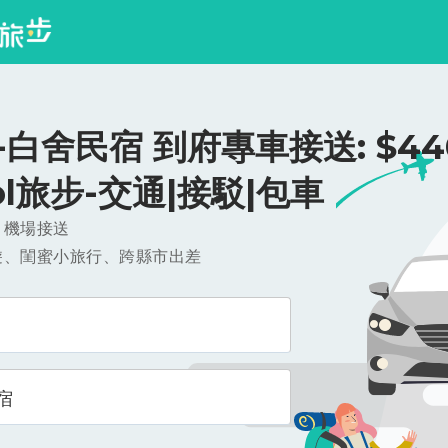
白舍民宿 到府專車接送: $440
ool旅步-交通|接駁|包車
，機場接送
遊、閨蜜小旅行、跨縣市出差
宿