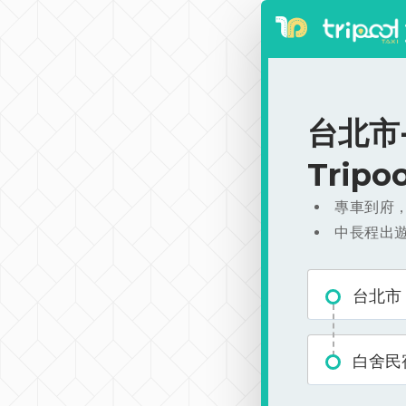
台北市-
Trip
專車到府
中長程出
台北市
白舍民