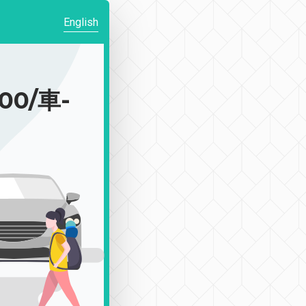
English
0/車-