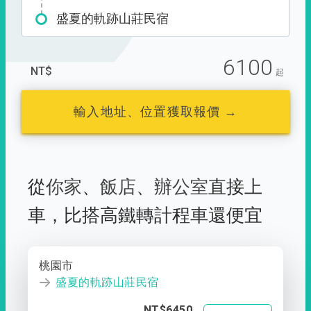
盛夏的軌跡山莊民宿
6100
NT$
起
輸入地址、位置獲取報價 →
從
你家
、
飯店
、
辦公室
直接上
車，
比搭高鐵轉計程車還便宜
桃園市
盛夏的軌跡山莊民宿
NT$6450