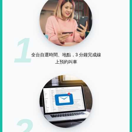
1
全台自選時間、地點，3 分鐘完成線
上預約叫車
2