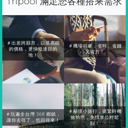
Tripool 滿足您各種搭乘需求
＃出差跨縣市，以搭高鐵
＃機場叫車，省時、省錢
的價格，更快抵達目的
又省力！
地！
＃秘境小旅行，抓緊時機
＃玩遍全台灣 368 鄉鎮，
搶拍照，免找車位輕鬆
讓你去得了，也回得來！
到！