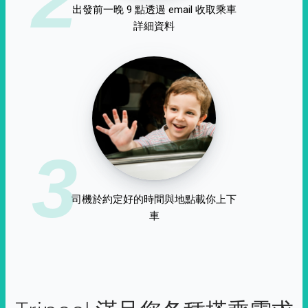
出發前一晚 9 點透過 email 收取乘車
詳細資料
3
司機於約定好的時間與地點載你上下
車