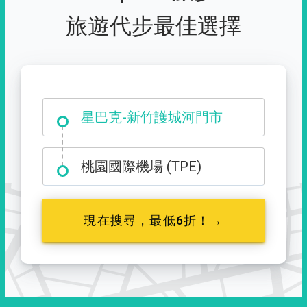
旅遊代步最佳選擇
大霸尖山登山口
星巴克-新竹護城河門市
桃園國際機場 (TPE)
現在搜尋，最低6折！→