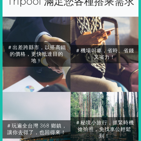
Tripool 滿足您各種搭乘需求
＃出差跨縣市，以搭高鐵
＃機場叫車，省時、省錢
的價格，更快抵達目的
又省力！
地！
＃秘境小旅行，抓緊時機
＃玩遍全台灣 368 鄉鎮，
搶拍照，免找車位輕鬆
讓你去得了，也回得來！
到！