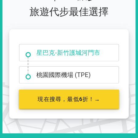
旅遊代步最佳選擇
大霸尖山登山口
星巴克-新竹護城河門市
桃園國際機場 (TPE)
現在搜尋，最低6折！→