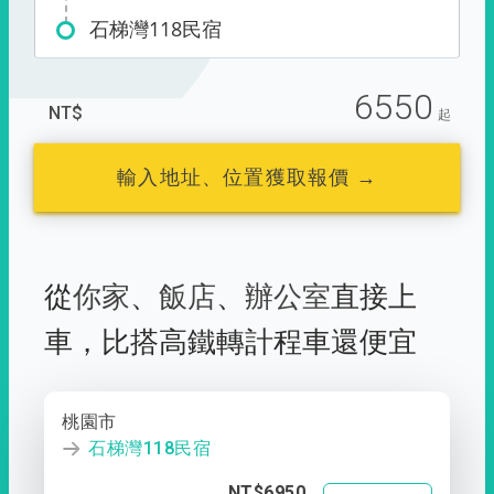
石梯灣118民宿
6550
NT$
起
輸入地址、位置獲取報價 →
從
你家
、
飯店
、
辦公室
直接上
車，
比搭高鐵轉計程車還便宜
桃園市
石梯灣118民宿
NT$6950