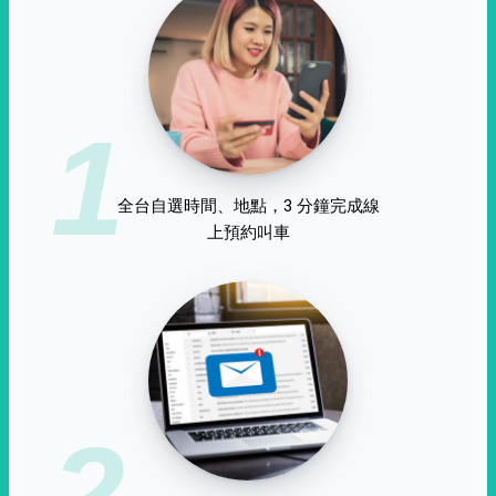
1
全台自選時間、地點，3 分鐘完成線
上預約叫車
2