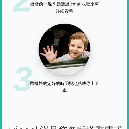
出發前一晚 9 點透過 email 收取乘車
詳細資料
3
司機於約定好的時間與地點載你上下
車