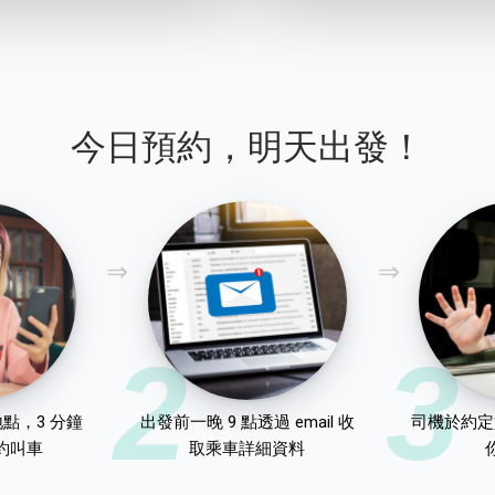
今日預約，明天出發！
2
3
點，3 分鐘
出發前一晚 9 點透過 email 收
司機於約定
約叫車
取乘車詳細資料