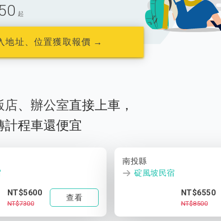
50
起
入地址、位置獲取報價 →
飯店
、
辦公室
直接上車，
轉計程車還便宜
南投縣
宿
碇風坡民宿
NT$5600
NT$6550
查看
NT$7300
NT$8500