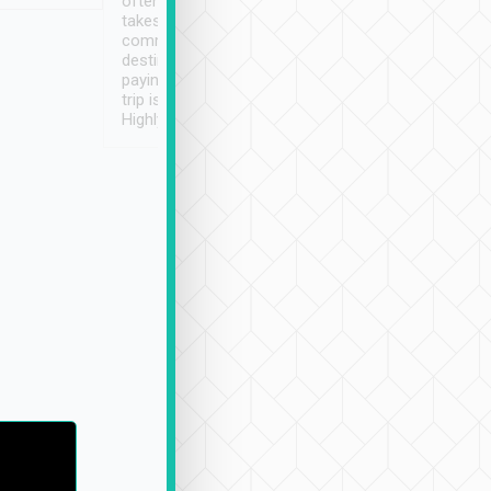
often limited English it
潔, 沒有煙味, 車
takes the difficulty out of
定
communicating the
destination details and
paying online prior to the
trip is very convenient.
Highly recommended