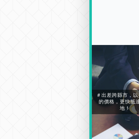
＃出差跨縣市，以
的價格，更快抵
地！