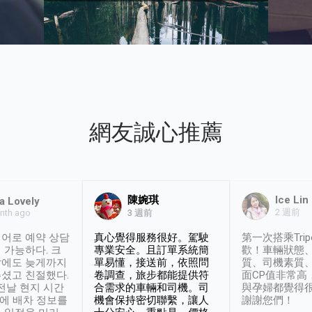
網友誠心推薦
陳婉琪
Ice Lin
a Lovely
2 週前
nth ago
3 週前
어로 예약 상담
真心覺得服務很好。駕駛
第一次搭乘Trip
 가능하다. 크
專業安全。且訂單系統簡
歡！車輛狀態
날에도 늦게까지
單易懂，接送前，依照問
質、司機素質
셨고 친절했다.
卷調查，旅步都能提供符
面CP值非常高
 전날 현지 시간
合需求的車輛和司機。司
與孕婦都覺得
시에 배차 정보를
機會保持密切聯繫，讓人
謝謝您們！