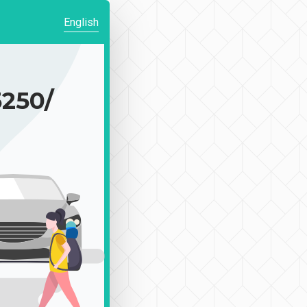
English
50/