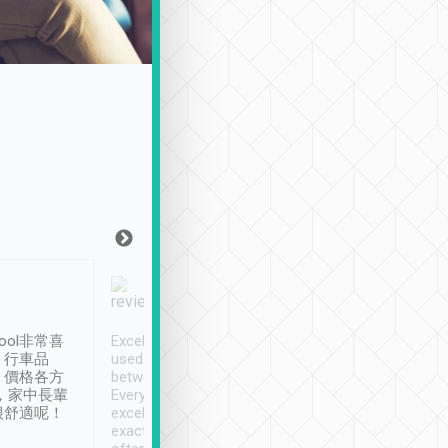
Joy Marsh
Benny Lau
1月12日
1 個月前
ool非常喜
Excellent service. We have
清境入住1晚, 由
、行車品
used Tripool to travel
清境, 都是乘坐由 Tri
、價格各方
between cities in Taiwan.
安排的車子, 接送都
，家中長輩
Every driver has been
去程司機早10分鐘到
很舒適呢！
excellent and arrives
程時遇上道路阻塞, 
exactly on time. As there is
鐘到達(可以接受),