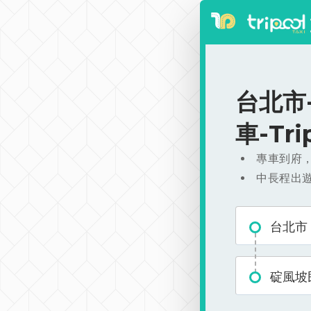
台北市-
車-Tr
專車到府
中長程出
台北市
碇風坡