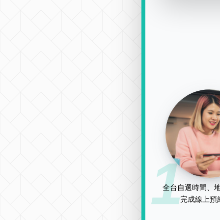
1
全台自選時間、地
完成線上預