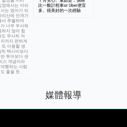
 일정을 미리
十分安心。重點是，價格
입장에서는 아쉬
比一般計程車or Uber便宜
사는 영어가 되
多。很美好的一次經驗
아리산에 안개가
해서 추월하며
가 너무 무서워
통하지 않아 힘
래도 무사히 저
적지까지 편하게
 또 이용할 생
실히 택시비보다
반 투어보다 샌
서비스 개념이라
유여행하는 사람
도 좋을 듯.
媒體報導