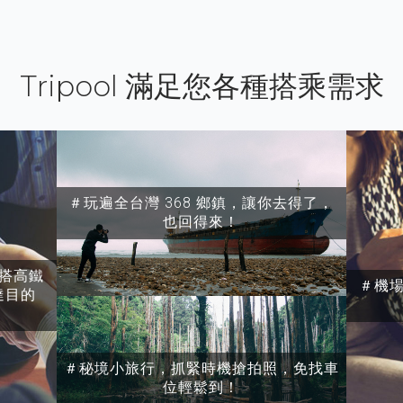
Tripool 滿足您各種搭乘需求
＃玩遍全台灣 368 鄉鎮，讓你去得了，
也回得來！
搭高鐵
＃機
達目的
＃秘境小旅行，抓緊時機搶拍照，免找車
位輕鬆到！