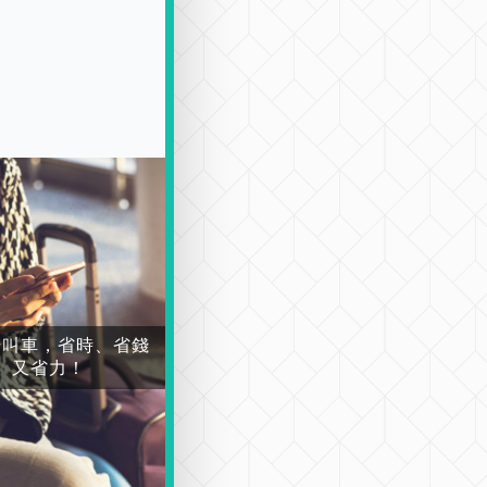
場叫車，省時、省錢
又省力！