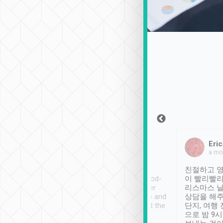
Sean Lee
Jack Ng
Eric
2018年12月30日
1個月前
a mo
ooking to Lavender
Tripool provides great
친절하고 영
- taichung.
service, vehicles in good-
이 빨리빨리
nous area with
condition and the driver
리스마스 
ny public transport.
service was awesome and
상담을 해주
er was so helpful
thoughtful. Driver went the
단지, 여행
ty ( telling us
extra mile on my last
으로 밤 9