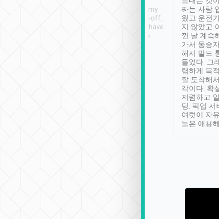
ther places of
booking to confirm if I
보내는 것이
t not known to
have safely arrived at my
짜는 사람 
 so definitely more
destination after drop-off.
웠고 운전기
se” feels). Really
Definitely something I have
지 않았고 
t. No delay in
not seen elsewhere 👍
낀 날 계속
and had a lovely
가서 동승자
up to lavender
해서 말도 
 Thank you tripool!
들었다. 그
렴하게 목
잘 도착해서
각이다. 확
저렴하고 일
딩. 픽업 
여럿이 자
들은 애용해