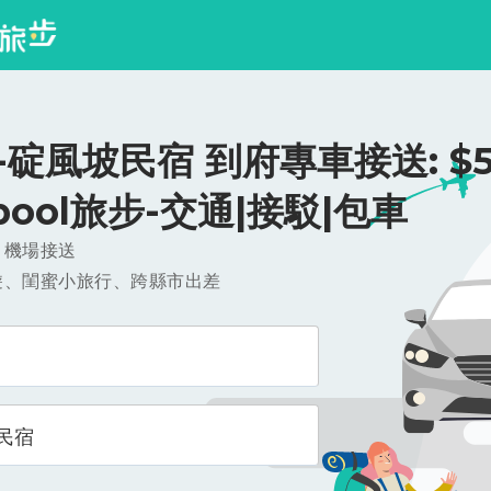
碇風坡民宿 到府專車接送: $52
ipool旅步-交通|接駁|包車
，機場接送
遊、閨蜜小旅行、跨縣市出差
民宿