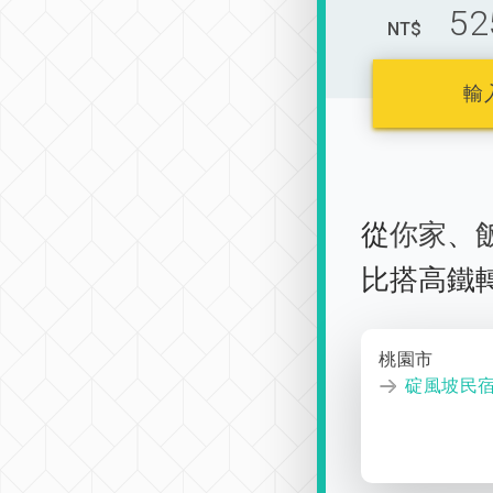
52
NT$
輸
從
你家
、
比搭高鐵
桃園市
碇風坡民