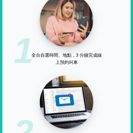
1
全台自選時間、地點，3 分鐘完成線
上預約叫車
2