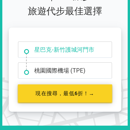
旅遊代步最佳選擇
大霸尖山登山口
星巴克-新竹護城河門市
桃園國際機場 (TPE)
現在搜尋，最低6折！→