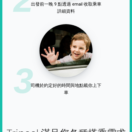
出發前一晚 9 點透過 email 收取乘車
詳細資料
3
司機於約定好的時間與地點載你上下
車