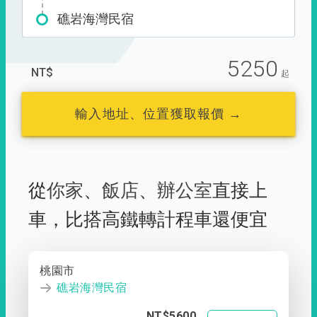
礁岩海灣民宿
5250
NT$
起
輸入地址、位置獲取報價 →
從
你家
、
飯店
、
辦公室
直接上
車，
比搭高鐵轉計程車還便宜
桃園市
礁岩海灣民宿
NT$5600