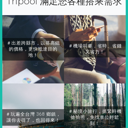
Tripool 滿足您各種搭乘需求
＃出差跨縣市，以搭高鐵
＃機場叫車，省時、省錢
的價格，更快抵達目的
又省力！
地！
＃秘境小旅行，抓緊時機
＃玩遍全台灣 368 鄉鎮，
搶拍照，免找車位輕鬆
讓你去得了，也回得來！
到！