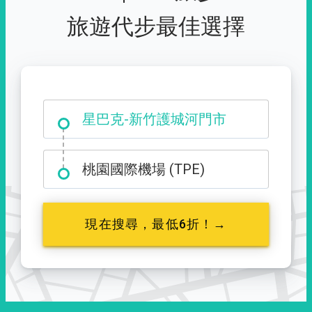
旅遊代步最佳選擇
大霸尖山登山口
桃園國際機場 (TPE)
現在搜尋，最低6折！→