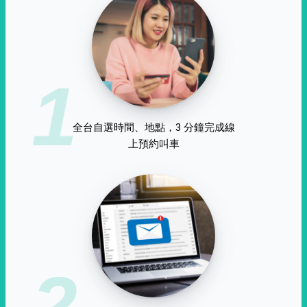
1
全台自選時間、地點，3 分鐘完成線
上預約叫車
2