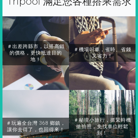
Tripool 滿足您各種搭乘需求
＃出差跨縣市，以搭高鐵
＃機場叫車，省時、省錢
的價格，更快抵達目的
又省力！
地！
＃秘境小旅行，抓緊時機
＃玩遍全台灣 368 鄉鎮，
搶拍照，免找車位輕鬆
讓你去得了，也回得來！
到！