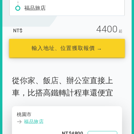
福品旅店
4400
NT$
起
輸入地址、位置獲取報價 →
從
你家
、
飯店
、
辦公室
直接上
車，
比搭高鐵轉計程車還便宜
桃園市
福品旅店
NT$4800