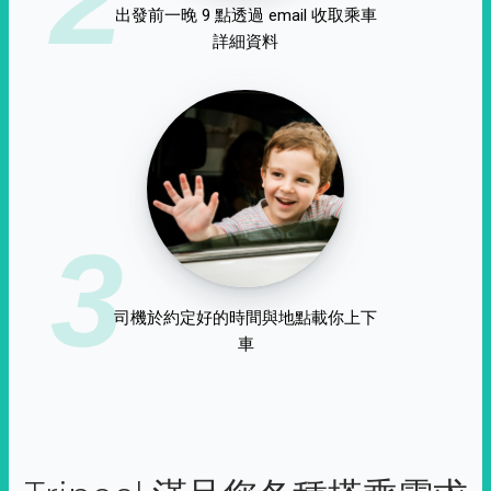
出發前一晚 9 點透過 email 收取乘車
詳細資料
3
司機於約定好的時間與地點載你上下
車