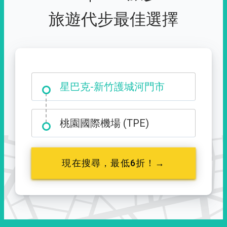
旅遊代步最佳選擇
大霸尖山登山口
桃園國際機場 (TPE)
現在搜尋，最低6折！→