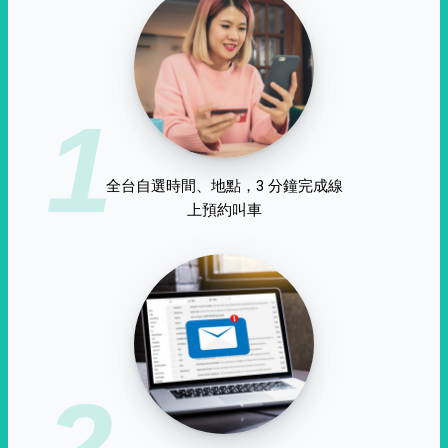
1
全台自選時間、地點，3 分鐘完成線
上預約叫車
2