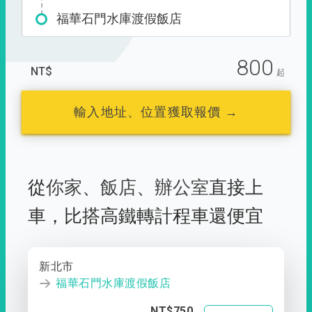
福華石門水庫渡假飯店
800
NT$
起
輸入地址、位置獲取報價 →
從
你家
、
飯店
、
辦公室
直接上
車，
比搭高鐵轉計程車還便宜
新北市
福華石門水庫渡假飯店
NT$750