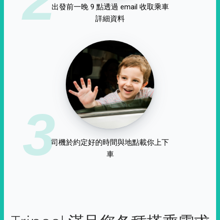
出發前一晚 9 點透過 email 收取乘車
詳細資料
3
司機於約定好的時間與地點載你上下
車