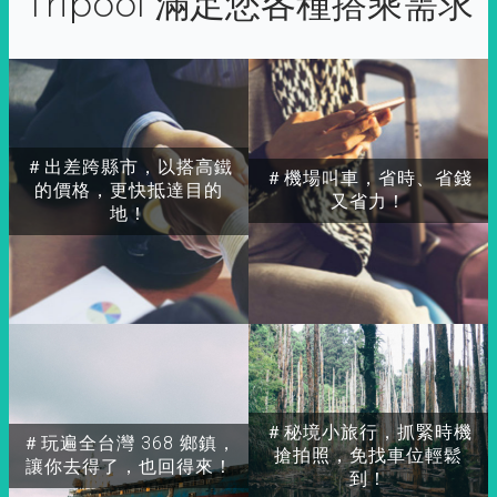
Tripool 滿足您各種搭乘需求
＃出差跨縣市，以搭高鐵
＃機場叫車，省時、省錢
的價格，更快抵達目的
又省力！
地！
＃秘境小旅行，抓緊時機
＃玩遍全台灣 368 鄉鎮，
搶拍照，免找車位輕鬆
讓你去得了，也回得來！
到！