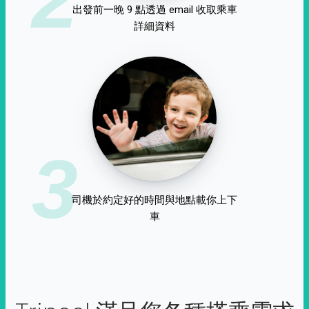
出發前一晚 9 點透過 email 收取乘車
詳細資料
3
司機於約定好的時間與地點載你上下
車