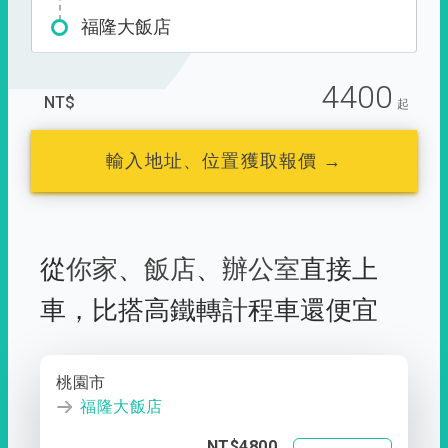
福隆大飯店
4400
NT$
起
輸入地址、位置獲取報價 →
從
你家
、
飯店
、
辦公室
直接上
車，
比搭高鐵轉計程車還便宜
桃園市
福隆大飯店
NT$4800