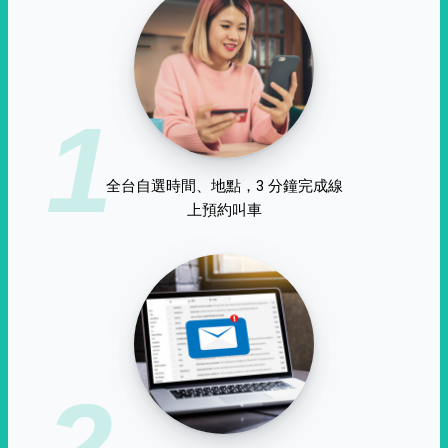
1
全台自選時間、地點，3 分鐘完成線
上預約叫車
2