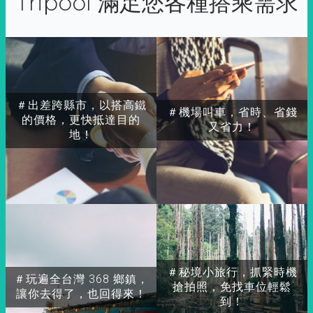
Tripool 滿足您各種搭乘需求
＃出差跨縣市，以搭高鐵
＃機場叫車，省時、省錢
的價格，更快抵達目的
又省力！
地！
＃秘境小旅行，抓緊時機
＃玩遍全台灣 368 鄉鎮，
搶拍照，免找車位輕鬆
讓你去得了，也回得來！
到！