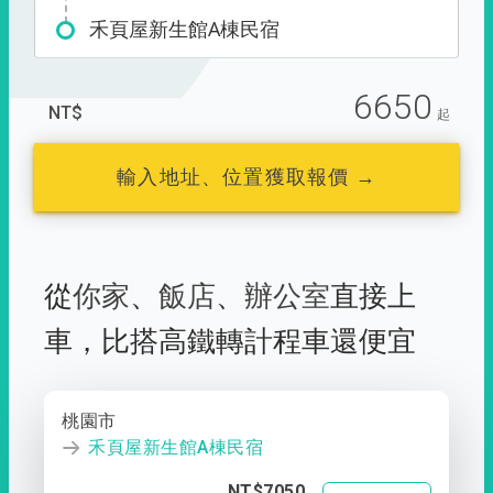
禾頁屋新生館A棟民宿
6650
NT$
起
輸入地址、位置獲取報價 →
從
你家
、
飯店
、
辦公室
直接上
車，
比搭高鐵轉計程車還便宜
桃園市
禾頁屋新生館A棟民宿
NT$7050