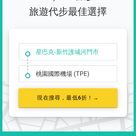
旅遊代步最佳選擇
大霸尖山登山口
星巴克-新竹護城河門市
桃園國際機場 (TPE)
現在搜尋，最低6折！→