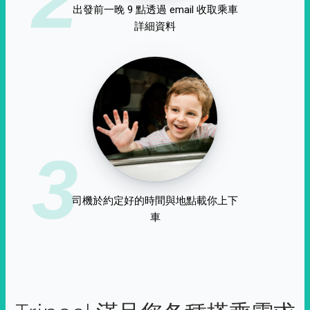
出發前一晚 9 點透過 email 收取乘車
詳細資料
3
司機於約定好的時間與地點載你上下
車