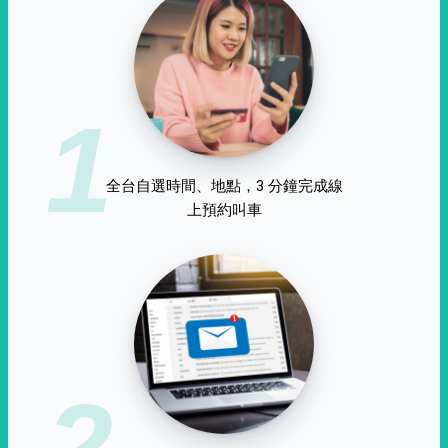
1
全台自選時間、地點，3 分鐘完成線
上預約叫車
2