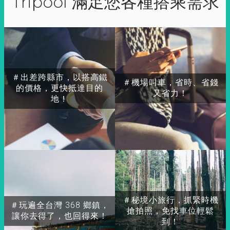
Tripool 滿足您各種搭乘需求
＃出差跨縣市，以搭高鐵
＃機場叫車，省時、省錢
的價格，更快抵達目的
又省力！
地！
＃秘境小旅行，抓緊時機
＃玩遍全台灣 368 鄉鎮，
搶拍照，免找車位輕鬆
讓你去得了，也回得來！
到！