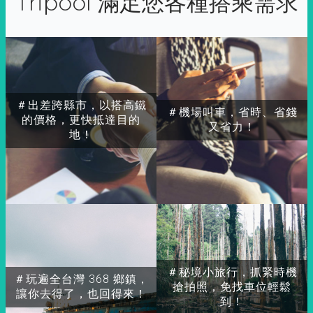
Tripool 滿足您各種搭乘需求
＃出差跨縣市，以搭高鐵
＃機場叫車，省時、省錢
的價格，更快抵達目的
又省力！
地！
＃秘境小旅行，抓緊時機
＃玩遍全台灣 368 鄉鎮，
搶拍照，免找車位輕鬆
讓你去得了，也回得來！
到！