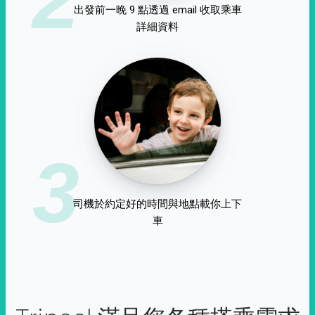
出發前一晚 9 點透過 email 收取乘車
詳細資料
3
司機於約定好的時間與地點載你上下
車