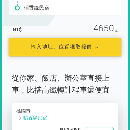
稻香緣民宿
4650
NT$
起
輸入地址、位置獲取報價 →
從
你家
、
飯店
、
辦公室
直接上
車，
比搭高鐵轉計程車還便宜
桃園市
稻香緣民宿
NT$5050