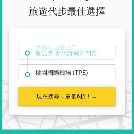
旅遊代步最佳選擇
大霸尖山登山口
桃園國際機場 (TPE)
現在搜尋，最低6折！→