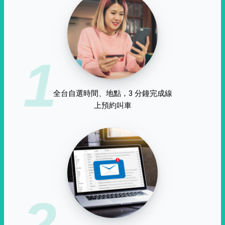
1
全台自選時間、地點，3 分鐘完成線
上預約叫車
2