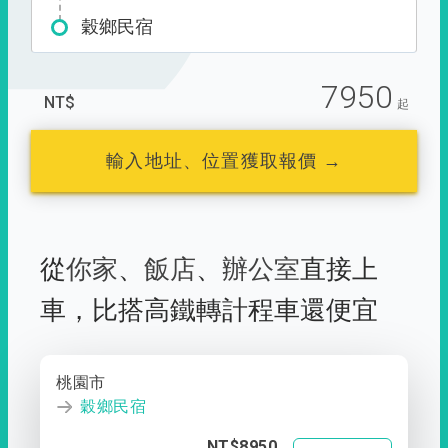
穀鄉民宿
7950
NT$
起
輸入地址、位置獲取報價 →
從
你家
、
飯店
、
辦公室
直接上
車，
比搭高鐵轉計程車還便宜
桃園市
穀鄉民宿
NT$8950