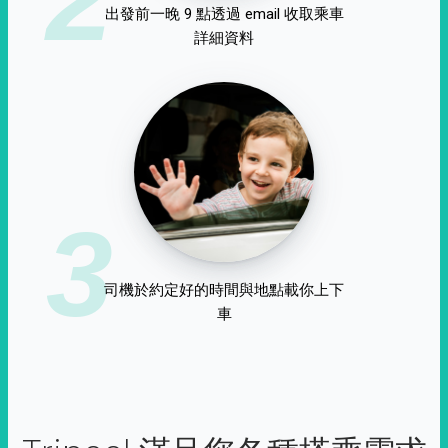
出發前一晚 9 點透過 email 收取乘車
詳細資料
3
司機於約定好的時間與地點載你上下
車