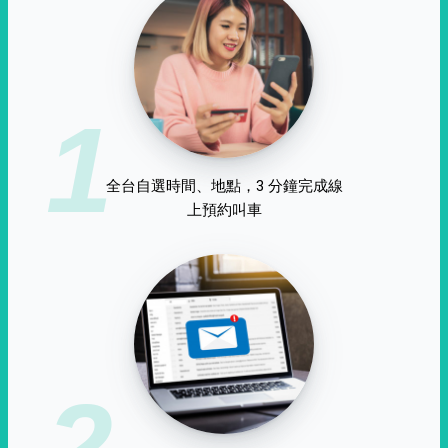
1
全台自選時間、地點，3 分鐘完成線
上預約叫車
2