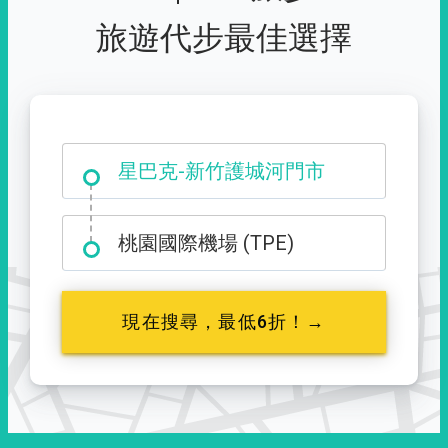
旅遊代步最佳選擇
大霸尖山登山口
星巴克-新竹護城河門市
桃園國際機場 (TPE)
現在搜尋，最低6折！→