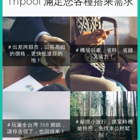
Tripool 滿足您各種搭乘需求
＃出差跨縣市，以搭高鐵
＃機場叫車，省時、省錢
的價格，更快抵達目的
又省力！
地！
＃秘境小旅行，抓緊時機
＃玩遍全台灣 368 鄉鎮，
搶拍照，免找車位輕鬆
讓你去得了，也回得來！
到！