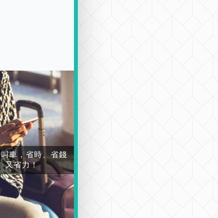
場叫車，省時、省錢
又省力！