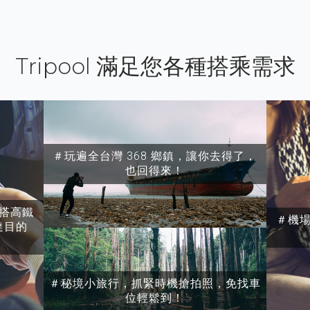
Tripool 滿足您各種搭乘需求
＃玩遍全台灣 368 鄉鎮，讓你去得了，
也回得來！
搭高鐵
＃機
達目的
＃秘境小旅行，抓緊時機搶拍照，免找車
位輕鬆到！