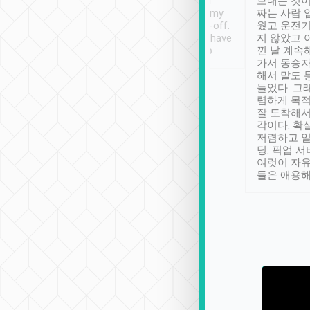
ther places of
booking to confirm if I
보내는 것이
t not known to
have safely arrived at my
짜는 사람 
 so definitely more
destination after drop-off.
웠고 운전기
se” feels). Really
Definitely something I have
지 않았고 
t. No delay in
not seen elsewhere 👍
낀 날 계속
and had a lovely
가서 동승자
up to lavender
해서 말도 
 Thank you tripool!
들었다. 그
렴하게 목
잘 도착해서
각이다. 확
저렴하고 일
딩. 픽업 
여럿이 자
들은 애용해