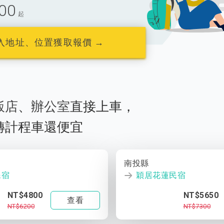
00
起
入地址、位置獲取報價 →
飯店
、
辦公室
直接上車，
轉計程車還便宜
南投縣
民宿
穎居花蓮民宿
NT$4800
NT$5650
查看
NT$6200
NT$7300