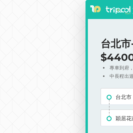
台北市
$440
專車到府
中長程出
台北市
穎居花