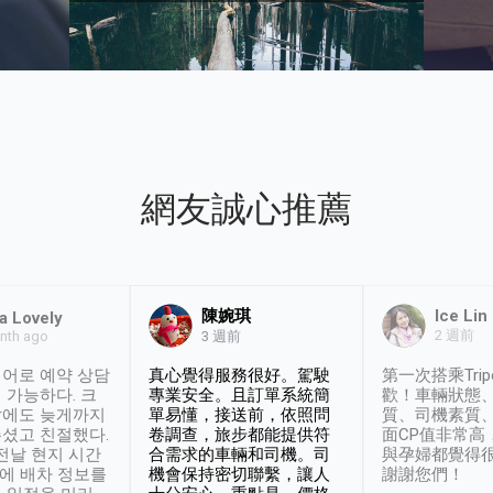
網友誠心推薦
陳婉琪
Ice Lin
a Lovely
2 週前
nth ago
3 週前
어로 예약 상담
真心覺得服務很好。駕駛
第一次搭乘Trip
 가능하다. 크
專業安全。且訂單系統簡
歡！車輛狀態
날에도 늦게까지
單易懂，接送前，依照問
質、司機素質
셨고 친절했다.
卷調查，旅步都能提供符
面CP值非常高
 전날 현지 시간
合需求的車輛和司機。司
與孕婦都覺得
시에 배차 정보를
機會保持密切聯繫，讓人
謝謝您們！