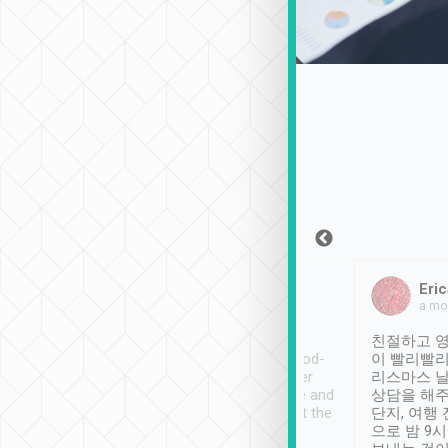
Sean Lee
Jack Ng
Eric
2018年12月30日
1個月前
a mo
ooking to Lavender
Tripool provides great
친절하고 영
- taichung.
service, vehicles in good-
이 빨리빨리
nous area with
condition and the driver
리스마스 
ny public transport.
service was awesome and
상담을 해주
er was so helpful
thoughtful. Driver went the
단지, 여행
ty ( telling us
extra mile on my last
으로 밤 9