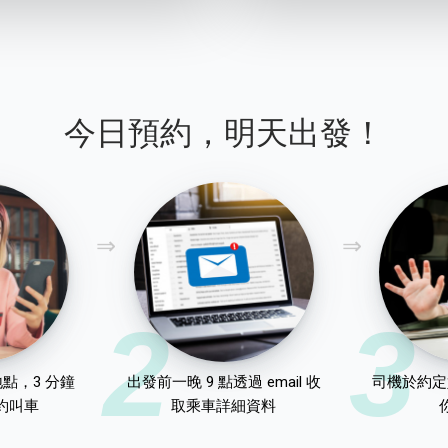
今日預約，明天出發！
2
3
點，3 分鐘
出發前一晚 9 點透過 email 收
司機於約定
約叫車
取乘車詳細資料