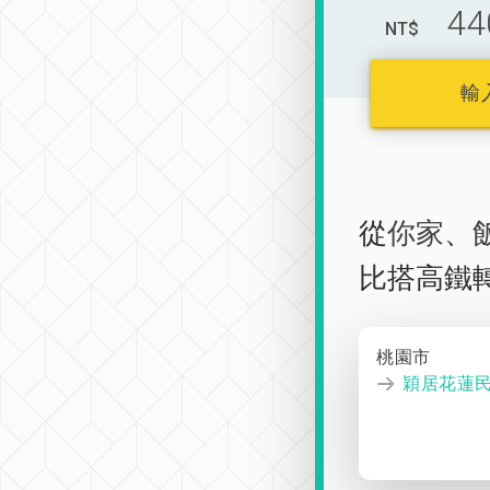
44
NT$
輸
從
你家
、
比搭高鐵
桃園市
穎居花蓮