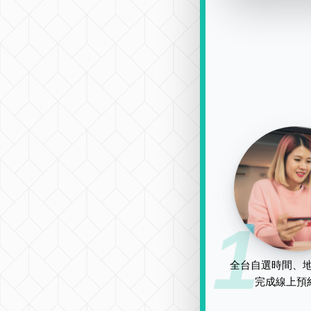
1
全台自選時間、地
完成線上預