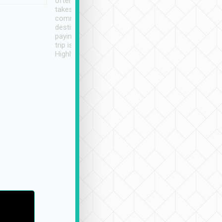
often limited English it
潔, 沒有煙味, 車
takes the difficulty out of
定
communicating the
destination details and
paying online prior to the
trip is very convenient.
Highly recommended