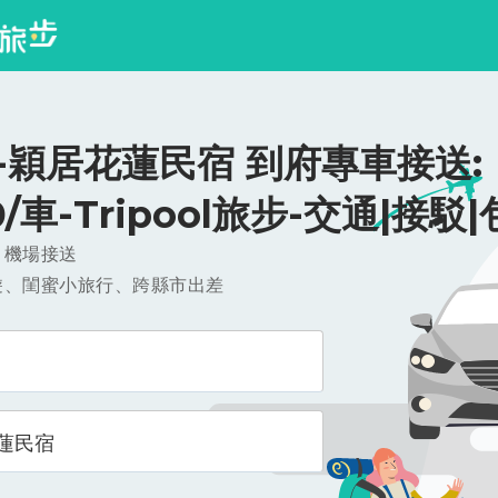
-穎居花蓮民宿 到府專車接送:
0/車-Tripool旅步-交通|接駁
，機場接送
遊、閨蜜小旅行、跨縣市出差
蓮民宿