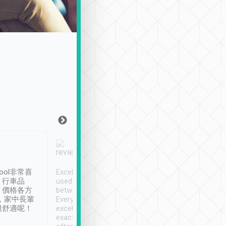
Joy Marsh
Benny Lau
1月12日
1 個月前
ool非常喜
Excellent service. We have
清境入住1晚, 由
、行車品
used Tripool to travel
清境, 都是乘坐由 Tri
、價格各方
between cities in Taiwan.
安排的車子, 接送都
，家中長輩
Every driver has been
去程司機早10分鐘到
很舒適呢！
excellent and arrives
程時遇上道路阻塞, 
exactly on time. As there is
鐘到達(可以接受),