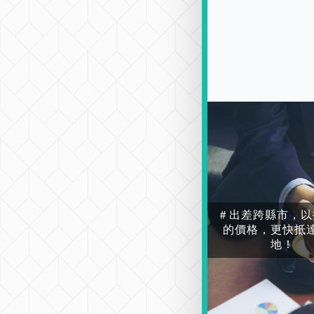
＃出差跨縣市，以
的價格，更快抵
地！