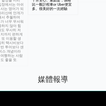
 일정을 미리
十分安心。重點是，價格
입장에서는 아쉬
比一般計程車or Uber便宜
사는 영어가 되
多。很美好的一次經驗
아리산에 안개가
해서 추월하며
가 너무 무서워
통하지 않아 힘
래도 무사히 저
적지까지 편하게
 또 이용할 생
실히 택시비보다
반 투어보다 샌
서비스 개념이라
유여행하는 사람
도 좋을 듯.
媒體報導