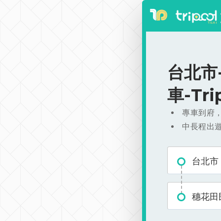
台北市-
車-Tr
專車到府
中長程出
台北市
穗花田