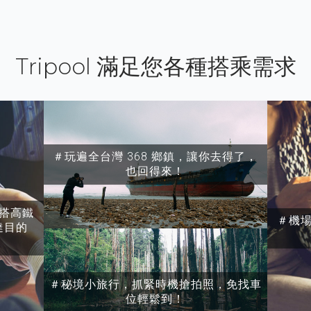
Tripool 滿足您各種搭乘需求
＃玩遍全台灣 368 鄉鎮，讓你去得了，
也回得來！
搭高鐵
＃機
達目的
＃秘境小旅行，抓緊時機搶拍照，免找車
位輕鬆到！