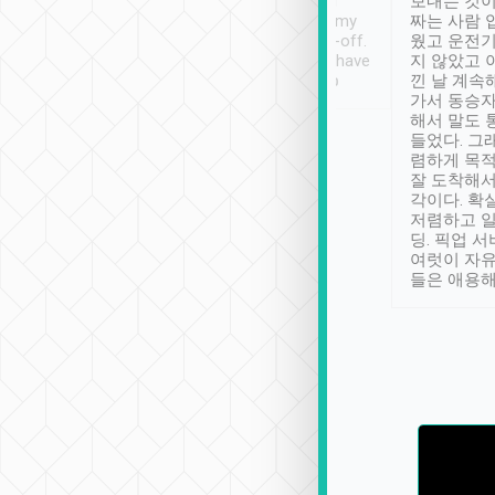
ther places of
booking to confirm if I
보내는 것이
t not known to
have safely arrived at my
짜는 사람 
 so definitely more
destination after drop-off.
웠고 운전기
se” feels). Really
Definitely something I have
지 않았고 
t. No delay in
not seen elsewhere 👍
낀 날 계속
and had a lovely
가서 동승자
up to lavender
해서 말도 
 Thank you tripool!
들었다. 그
렴하게 목
잘 도착해서
각이다. 확
저렴하고 일
딩. 픽업 
여럿이 자
들은 애용해