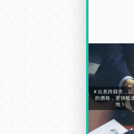
＃出差跨縣市，以
的價格，更快抵
地！