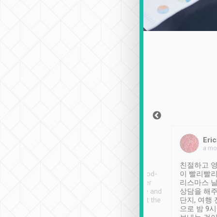
Sean Lee
Jack Ng
Eric
2018年12月30日
1個月前
a mo
ooking to Lavender
Tripool provides great
친절하고 영
- taichung.
service, vehicles in good-
이 빨리빨리
nous area with
condition and the driver
리스마스 
ny public transport.
service was awesome and
상담을 해주
er was so helpful
thoughtful. Driver went the
단지, 여행
ty ( telling us
extra mile on my last
으로 밤 9