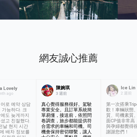
網友誠心推薦
陳婉琪
Ice Lin
a Lovely
2 週前
nth ago
3 週前
어로 예약 상담
真心覺得服務很好。駕駛
第一次搭乘Trip
 가능하다. 크
專業安全。且訂單系統簡
歡！車輛狀態
날에도 늦게까지
單易懂，接送前，依照問
質、司機素質
셨고 친절했다.
卷調查，旅步都能提供符
面CP值非常高
 전날 현지 시간
合需求的車輛和司機。司
與孕婦都覺得
시에 배차 정보를
機會保持密切聯繫，讓人
謝謝您們！