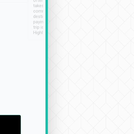
often limited English it
潔, 沒有煙味, 車
takes the difficulty out of
定
communicating the
destination details and
paying online prior to the
trip is very convenient.
Highly recommended