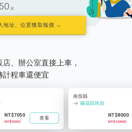
50
起
入地址、位置獲取報價 →
飯店
、
辦公室
直接上車，
轉計程車還便宜
南投縣
宿
穗花田民宿
NT$7050
NT$8000
查看
NT$9200
NT$10400