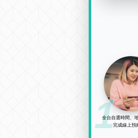
1
全台自選時間、地
完成線上預