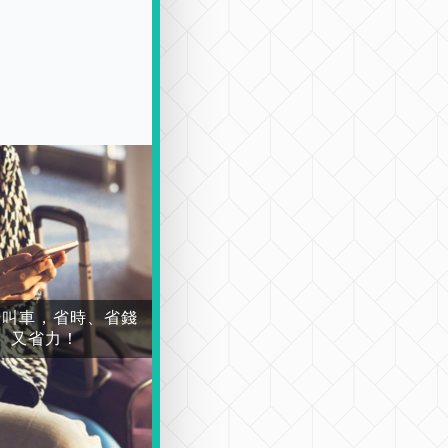
場叫車，省時、省錢
又省力！