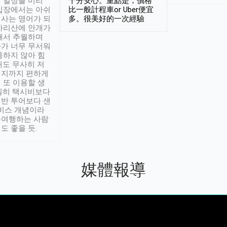
 일정을 미리
十分安心。重點是，價格
입장에서는 아쉬
比一般計程車or Uber便宜
사는 영어가 되
多。很美好的一次經驗
아리산에 안개가
해서 추월하며
가 너무 무서워
통하지 않아 힘
래도 무사히 저
적지까지 편하게
 또 이용할 생
실히 택시비보다
반 투어보다 샌
서비스 개념이라
유여행하는 사람
도 좋을 듯.
媒體報導