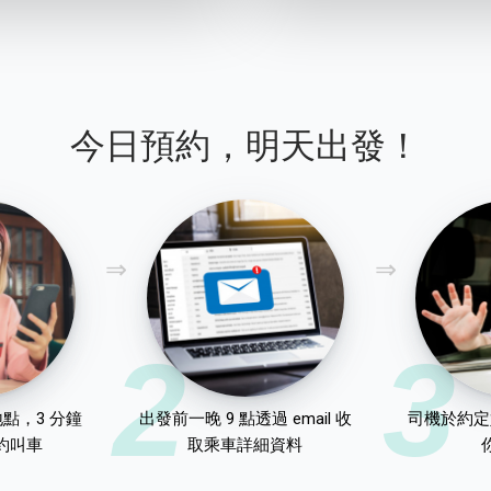
今日預約，明天出發！
2
3
點，3 分鐘
出發前一晚 9 點透過 email 收
司機於約定
約叫車
取乘車詳細資料