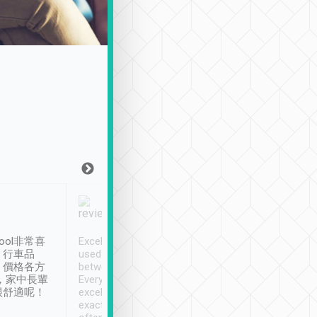
Joy Marsh
Benny Lau
1月12日
1 個月前
ool非常喜
Excellent service. We have
清境入住1晚, 由
、行車品
used Tripool to travel
清境, 都是乘坐由 Tri
、價格各方
between cities in Taiwan.
安排的車子, 接送都
，家中長輩
Every driver has been
去程司機早10分鐘到
很舒適呢！
excellent and arrives
程時遇上道路阻塞, 
exactly on time. As there is
鐘到達(可以接受),