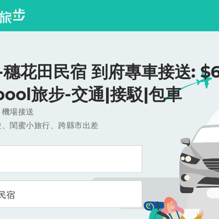
穗花田民宿 到府專車接送: $6
ipool旅步-交通|接駁|包車
，機場接送
遊、閨蜜小旅行、跨縣市出差
民宿