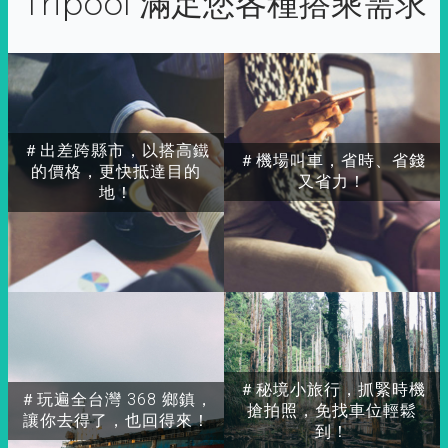
Tripool 滿足您各種搭乘需求
＃出差跨縣市，以搭高鐵
＃機場叫車，省時、省錢
的價格，更快抵達目的
又省力！
地！
＃秘境小旅行，抓緊時機
＃玩遍全台灣 368 鄉鎮，
搶拍照，免找車位輕鬆
讓你去得了，也回得來！
到！