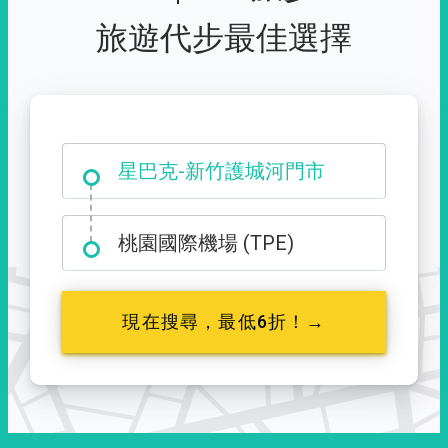
旅遊代步最佳選擇
大霸尖山登山口
星巴克-新竹護城河門市
桃園國際機場 (TPE)
現在搜尋，最低6折！→