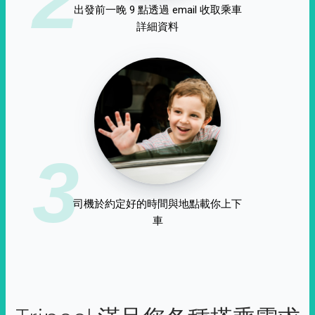
出發前一晚 9 點透過 email 收取乘車
詳細資料
3
司機於約定好的時間與地點載你上下
車