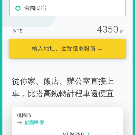
紫園民宿
4350
NT$
起
輸入地址、位置獲取報價 →
從
你家
、
飯店
、
辦公室
直接上
車，
比搭高鐵轉計程車還便宜
桃園市
紫園民宿
NT$4750