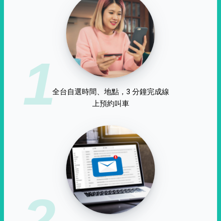
1
全台自選時間、地點，3 分鐘完成線
上預約叫車
2