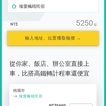
臻愛楓晴民宿
5250
NT$
起
輸入地址、位置獲取報價 →
從
你家
、
飯店
、
辦公室
直接上
車，
比搭高鐵轉計程車還便宜
桃園市
臻愛楓晴民宿
NT$5600