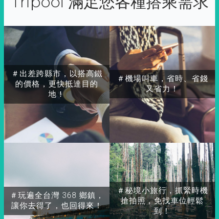
Tripool 滿足您各種搭乘需求
＃出差跨縣市，以搭高鐵
＃機場叫車，省時、省錢
的價格，更快抵達目的
又省力！
地！
＃秘境小旅行，抓緊時機
＃玩遍全台灣 368 鄉鎮，
搶拍照，免找車位輕鬆
讓你去得了，也回得來！
到！