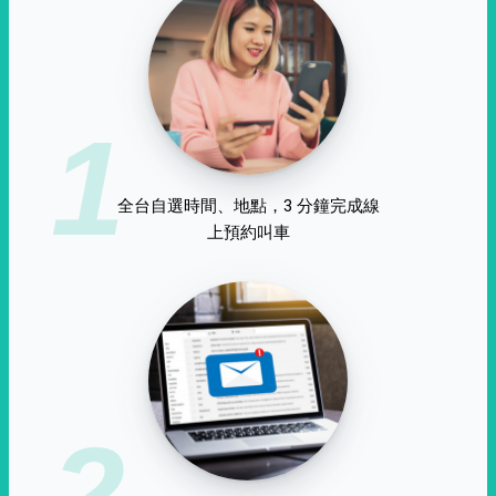
1
全台自選時間、地點，3 分鐘完成線
上預約叫車
2