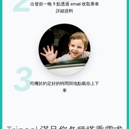
出發前一晚 9 點透過 email 收取乘車
詳細資料
3
司機於約定好的時間與地點載你上下
車