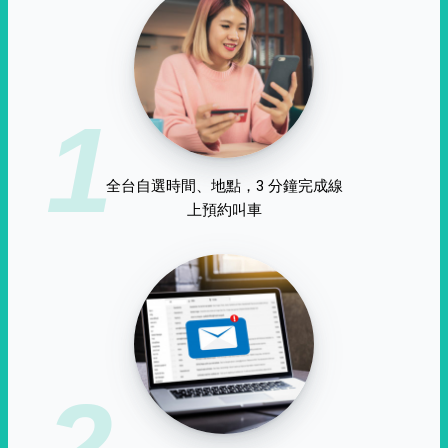
1
全台自選時間、地點，3 分鐘完成線
上預約叫車
2