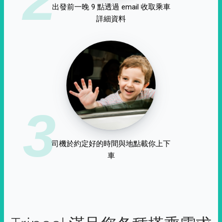
出發前一晚 9 點透過 email 收取乘車
詳細資料
3
司機於約定好的時間與地點載你上下
車