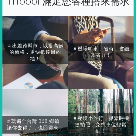
Tripool 滿足您各種搭乘需求
＃出差跨縣市，以搭高鐵
＃機場叫車，省時、省錢
的價格，更快抵達目的
又省力！
地！
＃秘境小旅行，抓緊時機
＃玩遍全台灣 368 鄉鎮，
搶拍照，免找車位輕鬆
讓你去得了，也回得來！
到！