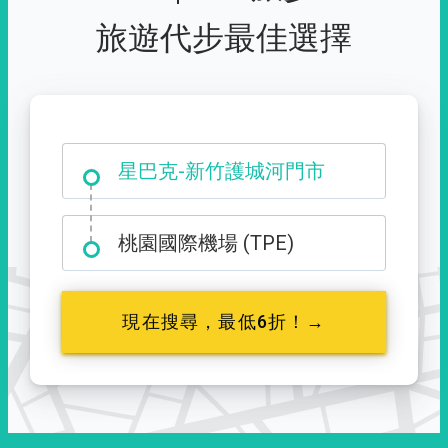
旅遊代步最佳選擇
大霸尖山登山口
桃園國際機場 (TPE)
現在搜尋，最低6折！→