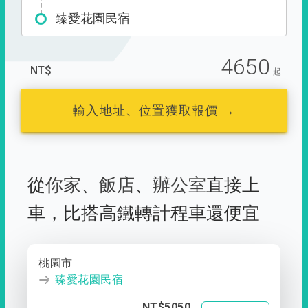
臻愛花園民宿
4650
NT$
起
輸入地址、位置獲取報價 →
從
你家
、
飯店
、
辦公室
直接上
車，
比搭高鐵轉計程車還便宜
桃園市
臻愛花園民宿
NT$5050