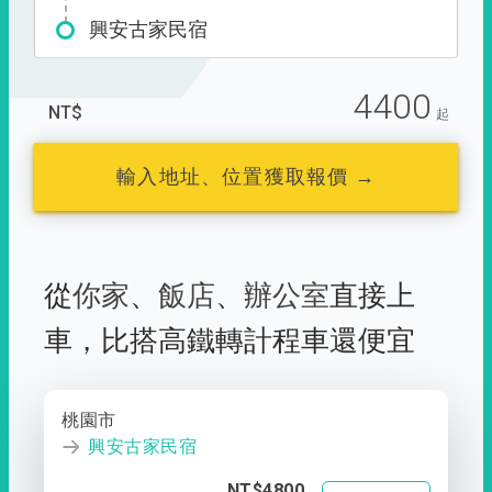
興安古家民宿
4400
NT$
起
輸入地址、位置獲取報價 →
從
你家
、
飯店
、
辦公室
直接上
車，
比搭高鐵轉計程車還便宜
桃園市
興安古家民宿
NT$4800