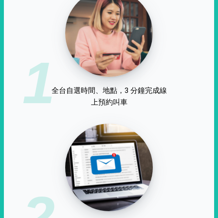
1
全台自選時間、地點，3 分鐘完成線
上預約叫車
2