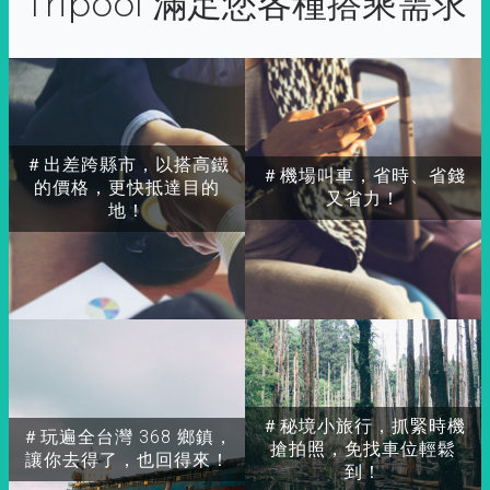
Tripool 滿足您各種搭乘需求
＃出差跨縣市，以搭高鐵
＃機場叫車，省時、省錢
的價格，更快抵達目的
又省力！
地！
＃秘境小旅行，抓緊時機
＃玩遍全台灣 368 鄉鎮，
搶拍照，免找車位輕鬆
讓你去得了，也回得來！
到！