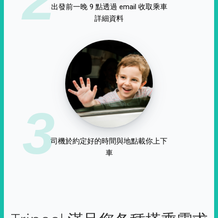
出發前一晚 9 點透過 email 收取乘車
詳細資料
3
司機於約定好的時間與地點載你上下
車