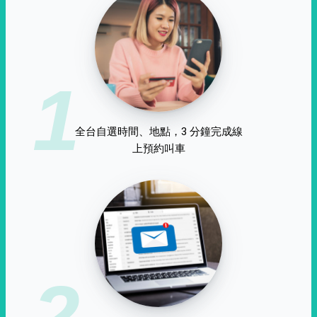
1
全台自選時間、地點，3 分鐘完成線
上預約叫車
2