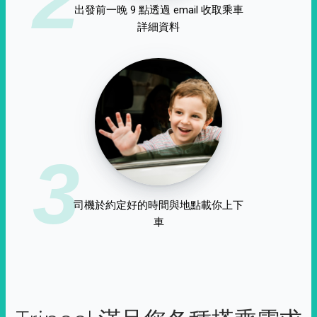
出發前一晚 9 點透過 email 收取乘車
詳細資料
3
司機於約定好的時間與地點載你上下
車