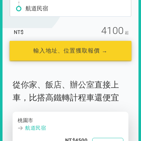
航道民宿
4100
NT$
起
輸入地址、位置獲取報價 →
從
你家
、
飯店
、
辦公室
直接上
車，
比搭高鐵轉計程車還便宜
桃園市
航道民宿
NT$4500