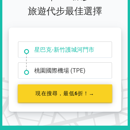
旅遊代步最佳選擇
大霸尖山登山口
桃園國際機場 (TPE)
現在搜尋，最低6折！→