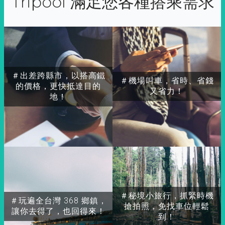
Tripool 滿足您各種搭乘需求
＃出差跨縣市，以搭高鐵
＃機場叫車，省時、省錢
的價格，更快抵達目的
又省力！
地！
＃秘境小旅行，抓緊時機
＃玩遍全台灣 368 鄉鎮，
搶拍照，免找車位輕鬆
讓你去得了，也回得來！
到！