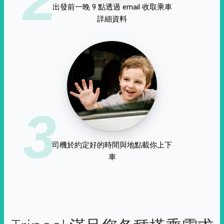
出發前一晚 9 點透過 email 收取乘車
詳細資料
3
司機於約定好的時間與地點載你上下
車