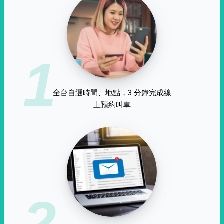
1
全台自選時間、地點，3 分鐘完成線
上預約叫車
2