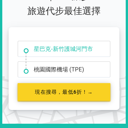
旅遊代步最佳選擇
大霸尖山登山口
星巴克-新竹護城河門市
桃園國際機場 (TPE)
現在搜尋，最低6折！→