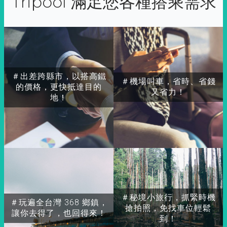
Tripool 滿足您各種搭乘需求
＃出差跨縣市，以搭高鐵
＃機場叫車，省時、省錢
的價格，更快抵達目的
又省力！
地！
＃秘境小旅行，抓緊時機
＃玩遍全台灣 368 鄉鎮，
搶拍照，免找車位輕鬆
讓你去得了，也回得來！
到！