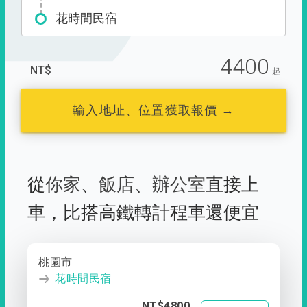
花時間民宿
4400
NT$
起
輸入地址、位置獲取報價 →
從
你家
、
飯店
、
辦公室
直接上
車，
比搭高鐵轉計程車還便宜
桃園市
花時間民宿
NT$4800