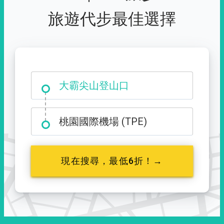
旅遊代步最佳選擇
大霸尖山登山口
桃園國際機場 (TPE)
現在搜尋，最低6折！→