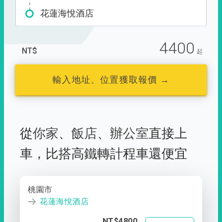
花蓮海悅酒店
4400
NT$
起
輸入地址、位置獲取報價 →
從
你家
、
飯店
、
辦公室
直接上
車，
比搭高鐵轉計程車還便宜
桃園市
花蓮海悅酒店
NT$4800