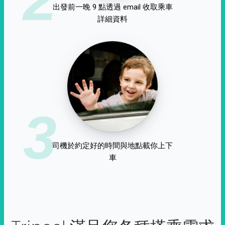
出發前一晚 9 點透過 email 收取乘車
詳細資料
3
司機於約定好的時間與地點載你上下
車