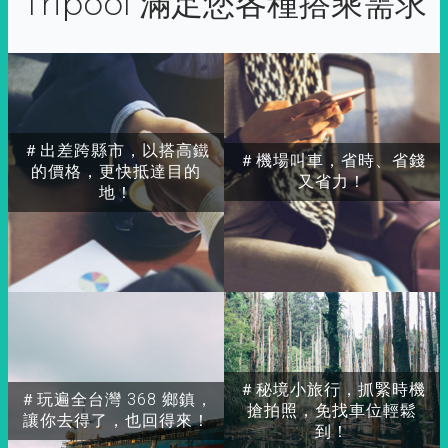
Tripool 滿足您各種搭乘需求
＃出差跨縣市，以搭高鐵
＃機場叫車，省時、省錢
的價格，更快抵達目的
又省力！
地！
＃秘境小旅行，抓緊時機
＃玩遍全台灣 368 鄉鎮，
搶拍照，免找車位輕鬆
讓你去得了，也回得來！
到！