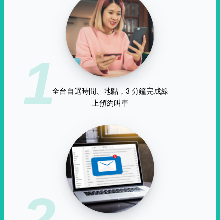
1
全台自選時間、地點，3 分鐘完成線
上預約叫車
2