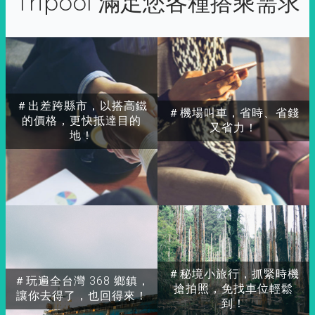
Tripool 滿足您各種搭乘需求
＃出差跨縣市，以搭高鐵
＃機場叫車，省時、省錢
的價格，更快抵達目的
又省力！
地！
＃秘境小旅行，抓緊時機
＃玩遍全台灣 368 鄉鎮，
搶拍照，免找車位輕鬆
讓你去得了，也回得來！
到！