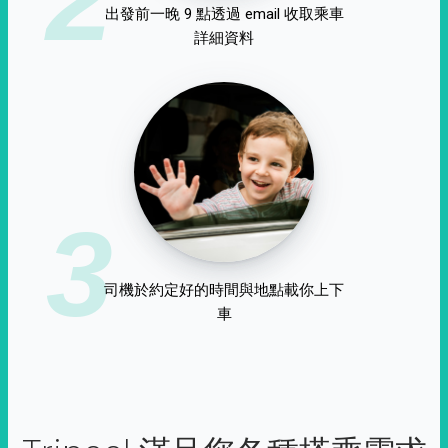
出發前一晚 9 點透過 email 收取乘車
詳細資料
3
司機於約定好的時間與地點載你上下
車