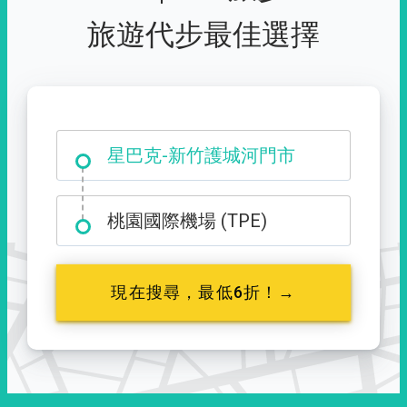
旅遊代步最佳選擇
大霸尖山登山口
桃園國際機場 (TPE)
現在搜尋，最低6折！→