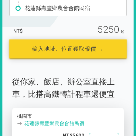
花蓮縣壽豐鄉農會會館民宿
5250
NT$
起
輸入地址、位置獲取報價 →
從
你家
、
飯店
、
辦公室
直接上
車，
比搭高鐵轉計程車還便宜
桃園市
花蓮縣壽豐鄉農會會館民宿
NT$5600