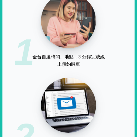
1
全台自選時間、地點，3 分鐘完成線
上預約叫車
2