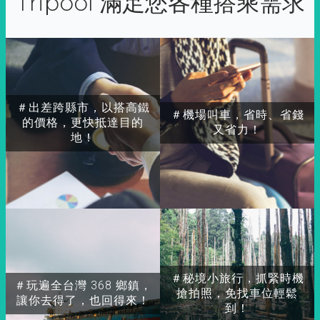
Tripool 滿足您各種搭乘需求
＃出差跨縣市，以搭高鐵
＃機場叫車，省時、省錢
的價格，更快抵達目的
又省力！
地！
＃秘境小旅行，抓緊時機
＃玩遍全台灣 368 鄉鎮，
搶拍照，免找車位輕鬆
讓你去得了，也回得來！
到！