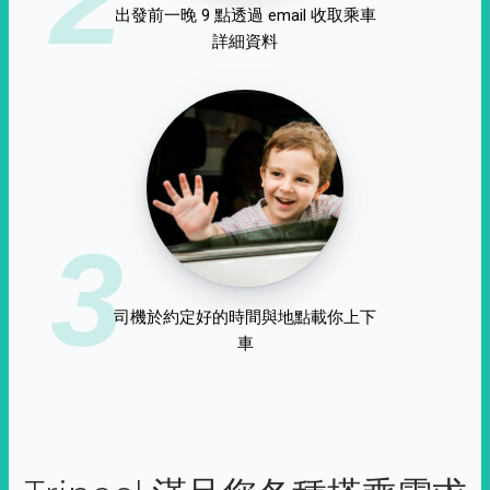
出發前一晚 9 點透過 email 收取乘車
詳細資料
3
司機於約定好的時間與地點載你上下
車