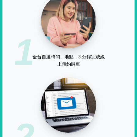
1
全台自選時間、地點，3 分鐘完成線
上預約叫車
2