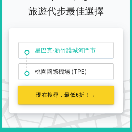
旅遊代步最佳選擇
大霸尖山登山口
桃園國際機場 (TPE)
現在搜尋，最低6折！→