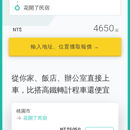
花開了民宿
4650
NT$
起
輸入地址、位置獲取報價 →
從
你家
、
飯店
、
辦公室
直接上
車，
比搭高鐵轉計程車還便宜
桃園市
花開了民宿
NT$5050