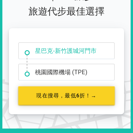
旅遊代步最佳選擇
大霸尖山登山口
星巴克-新竹護城河門市
桃園國際機場 (TPE)
現在搜尋，最低6折！→