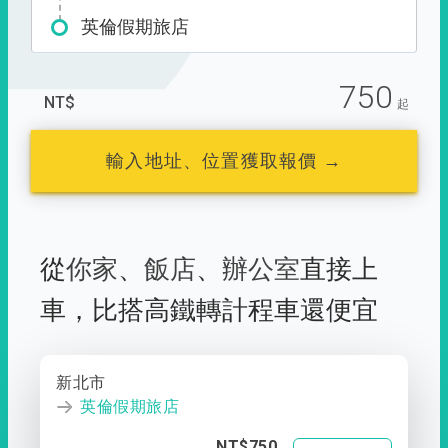
英倫假期旅店
750
NT$
起
輸入地址、位置獲取報價 →
從
你家
、
飯店
、
辦公室
直接上
車，
比搭高鐵轉計程車還便宜
新北市
英倫假期旅店
NT$750