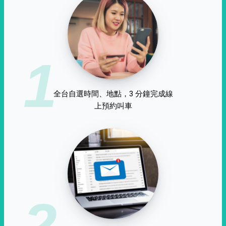
1
全台自選時間、地點，3 分鐘完成線
上預約叫車
2