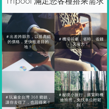
Tripool 滿足您各種搭乘需求
＃出差跨縣市，以搭高鐵
＃機場叫車，省時、省錢
的價格，更快抵達目的
又省力！
地！
＃秘境小旅行，抓緊時機
＃玩遍全台灣 368 鄉鎮，
搶拍照，免找車位輕鬆
讓你去得了，也回得來！
到！