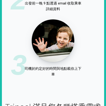
出發前一晚 9 點透過 email 收取乘車
詳細資料
3
司機於約定好的時間與地點載你上下
車