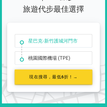
旅遊代步最佳選擇
大霸尖山登山口
星巴克-新竹護城河門市
桃園國際機場 (TPE)
現在搜尋，最低6折！→