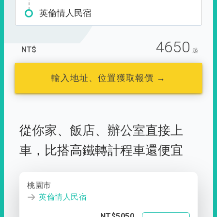
英倫情人民宿
4650
NT$
起
輸入地址、位置獲取報價 →
從
你家
、
飯店
、
辦公室
直接上
車，
比搭高鐵轉計程車還便宜
桃園市
英倫情人民宿
NT$5050