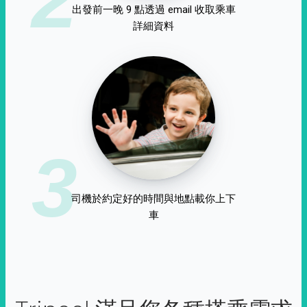
出發前一晚 9 點透過 email 收取乘車
詳細資料
3
司機於約定好的時間與地點載你上下
車