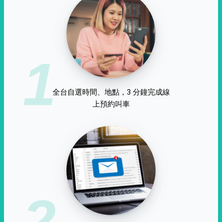
1
全台自選時間、地點，3 分鐘完成線
上預約叫車
2