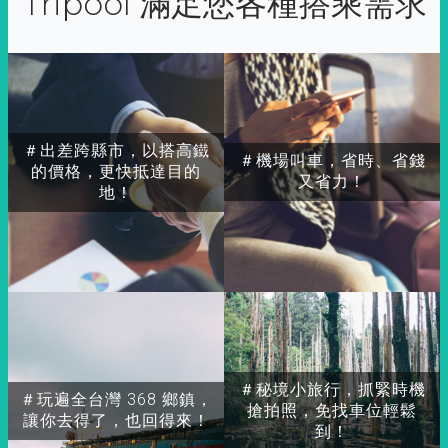
Tripool 滿足您各種搭乘需求
＃出差跨縣市，以搭高鐵
＃機場叫車，省時、省錢
的價格，更快抵達目的
又省力！
地！
＃秘境小旅行，抓緊時機
＃玩遍全台灣 368 鄉鎮，
搶拍照，免找車位輕鬆
讓你去得了，也回得來！
到！