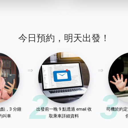
今日預約，明天出發！
2
3
點，3 分鐘
出發前一晚 9 點透過 email 收
司機於約定
約叫車
取乘車詳細資料