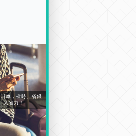
場叫車，省時、省錢
又省力！