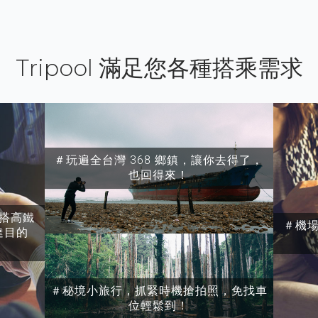
Tripool 滿足您各種搭乘需求
＃玩遍全台灣 368 鄉鎮，讓你去得了，
也回得來！
搭高鐵
＃機
達目的
＃秘境小旅行，抓緊時機搶拍照，免找車
位輕鬆到！