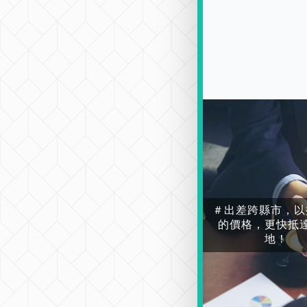
＃出差跨縣市，以
的價格，更快抵
地！