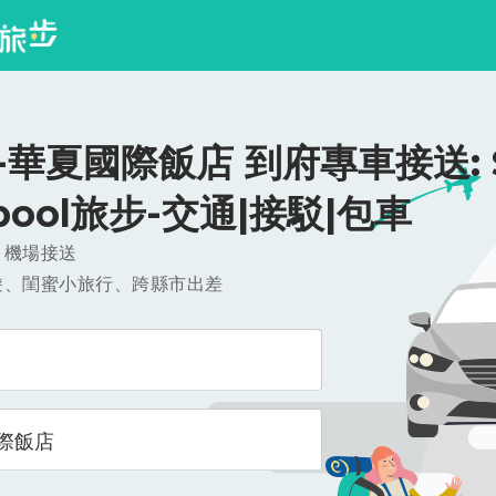
華夏國際飯店 到府專車接送: $
ipool旅步-交通|接駁|包車
，機場接送
遊、閨蜜小旅行、跨縣市出差
際飯店