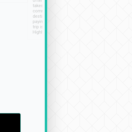
often limited English it
潔, 沒有煙味, 車
takes the difficulty out of
定
communicating the
destination details and
paying online prior to the
trip is very convenient.
Highly recommended