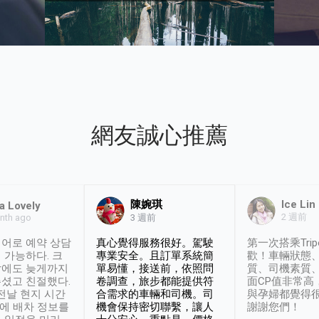
網友誠心推薦
陳婉琪
Ice Lin
a Lovely
2 週前
nth ago
3 週前
어로 예약 상담
真心覺得服務很好。駕駛
第一次搭乘Trip
 가능하다. 크
專業安全。且訂單系統簡
歡！車輛狀態
날에도 늦게까지
單易懂，接送前，依照問
質、司機素質
셨고 친절했다.
卷調查，旅步都能提供符
面CP值非常高
 전날 현지 시간
合需求的車輛和司機。司
與孕婦都覺得
시에 배차 정보를
機會保持密切聯繫，讓人
謝謝您們！