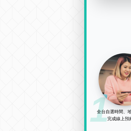
1
全台自選時間、地
完成線上預