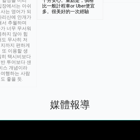
 일정을 미리
十分安心。重點是，價格
입장에서는 아쉬
比一般計程車or Uber便宜
사는 영어가 되
多。很美好的一次經驗
아리산에 안개가
해서 추월하며
가 너무 무서워
통하지 않아 힘
래도 무사히 저
적지까지 편하게
 또 이용할 생
실히 택시비보다
반 투어보다 샌
서비스 개념이라
유여행하는 사람
도 좋을 듯.
媒體報導