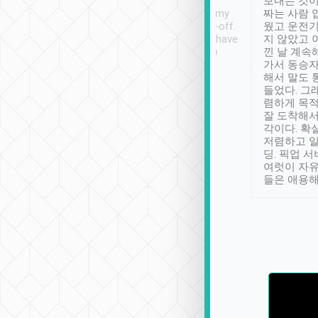
ther places of
booking to confirm if I
보내는 것이
t not known to
have safely arrived at my
짜는 사람 
 so definitely more
destination after drop-off.
웠고 운전기
se” feels). Really
Definitely something I have
지 않았고 
t. No delay in
not seen elsewhere 👍
낀 날 계속
and had a lovely
가서 동승자
up to lavender
해서 말도 
 Thank you tripool!
들었다. 그
렴하게 목
잘 도착해서
각이다. 확
저렴하고 일
딩. 픽업 
여럿이 자
들은 애용해