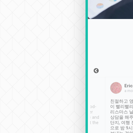
Sean Lee
Jack Ng
Eric
2018年12月30日
1個月前
a mo
ooking to Lavender
Tripool provides great
친절하고 영
- taichung.
service, vehicles in good-
이 빨리빨리
nous area with
condition and the driver
리스마스 
ny public transport.
service was awesome and
상담을 해주
er was so helpful
thoughtful. Driver went the
단지, 여행
ty ( telling us
extra mile on my last
으로 밤 9