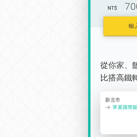
70
NT$
輸
從
你家
、
比搭高鐵
新北市
華夏國際