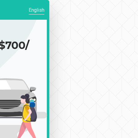
English
700/