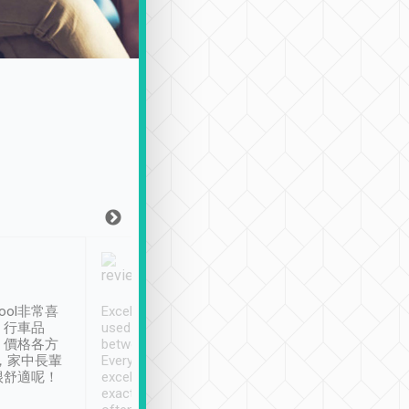
Joy Marsh
Benny Lau
1月12日
1 個月前
ool非常喜
Excellent service. We have
清境入住1晚, 由
、行車品
used Tripool to travel
清境, 都是乘坐由 Tri
、價格各方
between cities in Taiwan.
安排的車子, 接送都
，家中長輩
Every driver has been
去程司機早10分鐘到
很舒適呢！
excellent and arrives
程時遇上道路阻塞, 
exactly on time. As there is
鐘到達(可以接受),