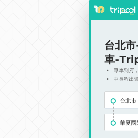
台北市-
車-Tr
專車到府
中長程出
台北市
華夏國