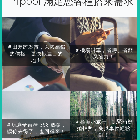
Tripool 滿足您各種搭乘需求
＃出差跨縣市，以搭高鐵
＃機場叫車，省時、省錢
的價格，更快抵達目的
又省力！
地！
＃秘境小旅行，抓緊時機
＃玩遍全台灣 368 鄉鎮，
搶拍照，免找車位輕鬆
讓你去得了，也回得來！
到！