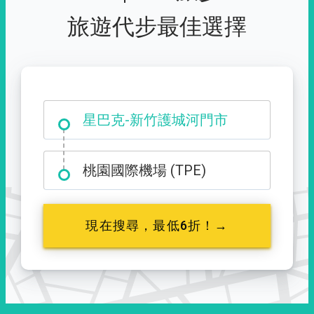
旅遊代步最佳選擇
大霸尖山登山口
星巴克-新竹護城河門市
桃園國際機場 (TPE)
現在搜尋，最低6折！→