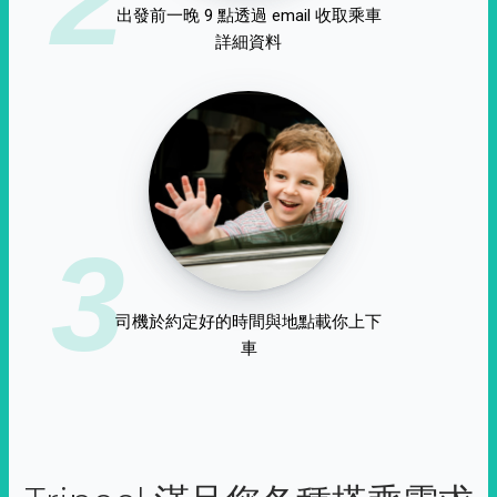
出發前一晚 9 點透過 email 收取乘車
詳細資料
3
司機於約定好的時間與地點載你上下
車