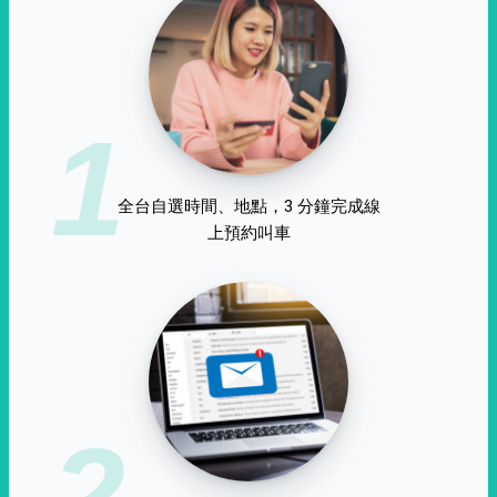
1
全台自選時間、地點，3 分鐘完成線
上預約叫車
2