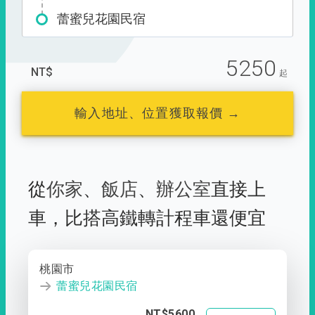
蕾蜜兒花園民宿
5250
NT$
起
輸入地址、位置獲取報價 →
從
你家
、
飯店
、
辦公室
直接上
車，
比搭高鐵轉計程車還便宜
桃園市
蕾蜜兒花園民宿
NT$5600