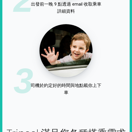
出發前一晚 9 點透過 email 收取乘車
詳細資料
3
司機於約定好的時間與地點載你上下
車