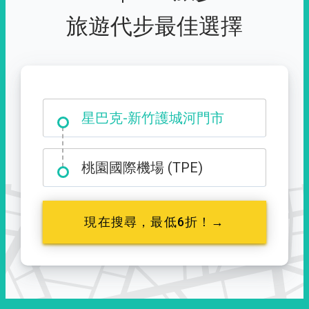
旅遊代步最佳選擇
大霸尖山登山口
星巴克-新竹護城河門市
桃園國際機場 (TPE)
現在搜尋，最低6折！→