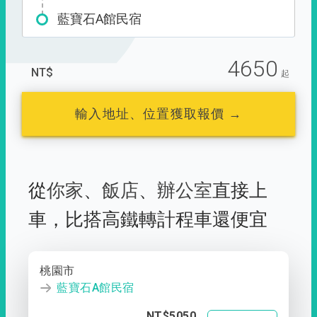
藍寶石A館民宿
4650
NT$
起
輸入地址、位置獲取報價 →
從
你家
、
飯店
、
辦公室
直接上
車，
比搭高鐵轉計程車還便宜
桃園市
藍寶石A館民宿
NT$5050