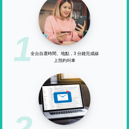
1
全台自選時間、地點，3 分鐘完成線
上預約叫車
2