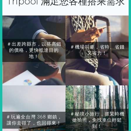
Tripool 滿足您各種搭乘需求
＃出差跨縣市，以搭高鐵
＃機場叫車，省時、省錢
的價格，更快抵達目的
又省力！
地！
＃秘境小旅行，抓緊時機
＃玩遍全台灣 368 鄉鎮，
搶拍照，免找車位輕鬆
讓你去得了，也回得來！
到！