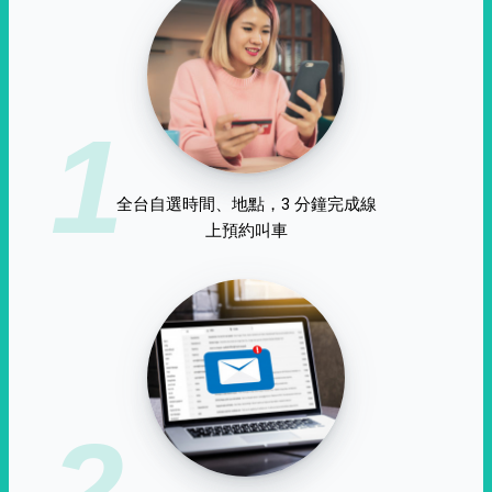
1
全台自選時間、地點，3 分鐘完成線
上預約叫車
2