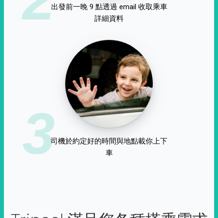
出發前一晚 9 點透過 email 收取乘車
詳細資料
3
司機於約定好的時間與地點載你上下
車