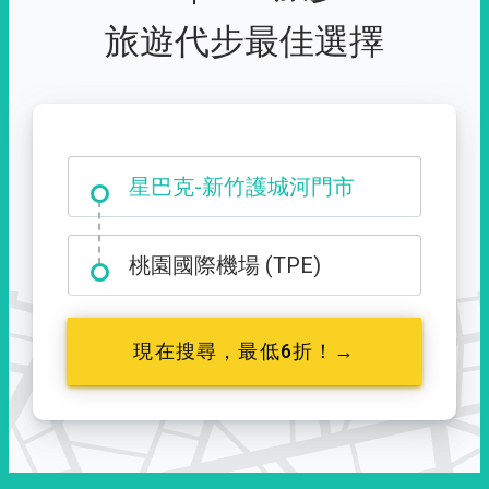
旅遊代步最佳選擇
大霸尖山登山口
星巴克-新竹護城河門市
桃園國際機場 (TPE)
現在搜尋，最低6折！→