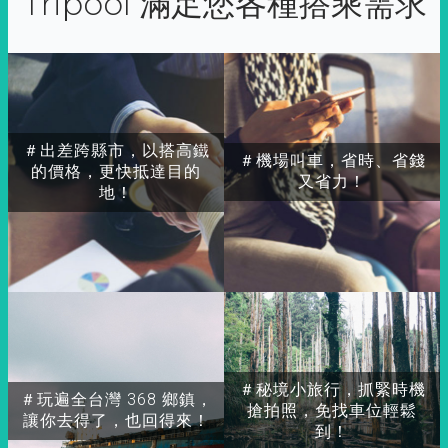
Tripool 滿足您各種搭乘需求
＃出差跨縣市，以搭高鐵
＃機場叫車，省時、省錢
的價格，更快抵達目的
又省力！
地！
＃秘境小旅行，抓緊時機
＃玩遍全台灣 368 鄉鎮，
搶拍照，免找車位輕鬆
讓你去得了，也回得來！
到！