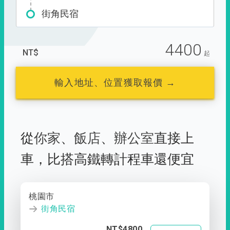
街角民宿
4400
NT$
起
輸入地址、位置獲取報價 →
從
你家
、
飯店
、
辦公室
直接上
車，
比搭高鐵轉計程車還便宜
桃園市
街角民宿
NT$4800