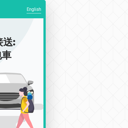
English
送:
包車