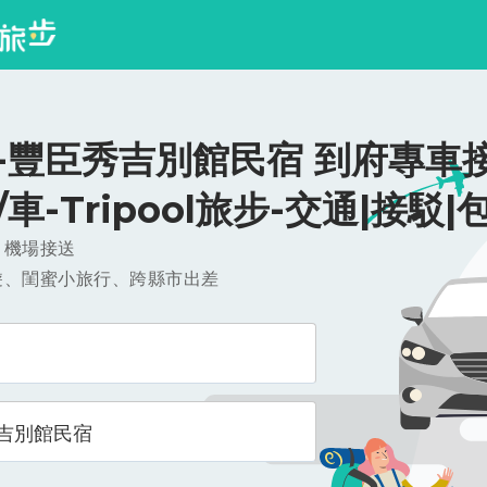
-豐臣秀吉別館民宿 到府專車接
0/車-Tripool旅步-交通|接駁|
，機場接送
遊、閨蜜小旅行、跨縣市出差
吉別館民宿