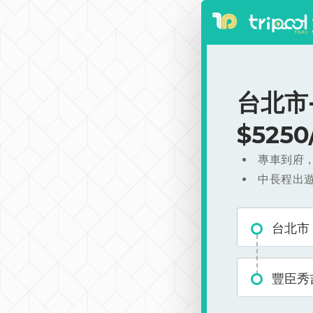
台北市
$525
專車到府
中長程出
台北市
豐臣秀