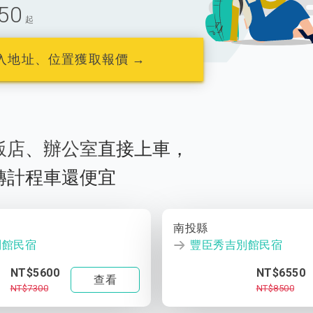
50
起
入地址、位置獲取報價 →
飯店
、
辦公室
直接上車，
轉計程車還便宜
南投縣
別館民宿
豐臣秀吉別館民宿
NT$5600
NT$6550
查看
NT$7300
NT$8500