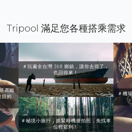
Tripool 滿足您各種搭乘需求
＃玩遍全台灣 368 鄉鎮，讓你去得了，
也回得來！
搭高鐵
＃機
達目的
＃秘境小旅行，抓緊時機搶拍照，免找車
位輕鬆到！