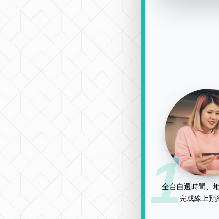
1
全台自選時間、地
完成線上預