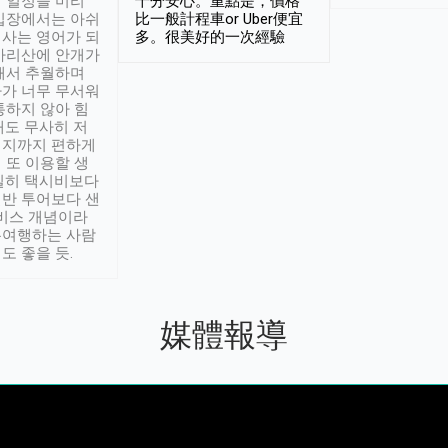
 일정을 미리
十分安心。重點是，價格
입장에서는 아쉬
比一般計程車or Uber便宜
사는 영어가 되
多。很美好的一次經驗
아리산에 안개가
해서 추월하며
가 너무 무서워
통하지 않아 힘
래도 무사히 저
적지까지 편하게
 또 이용할 생
실히 택시비보다
반 투어보다 샌
서비스 개념이라
유여행하는 사람
도 좋을 듯.
媒體報導