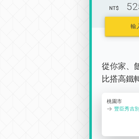
52
NT$
輸
從
你家
、
比搭高鐵
桃園市
豐臣秀吉