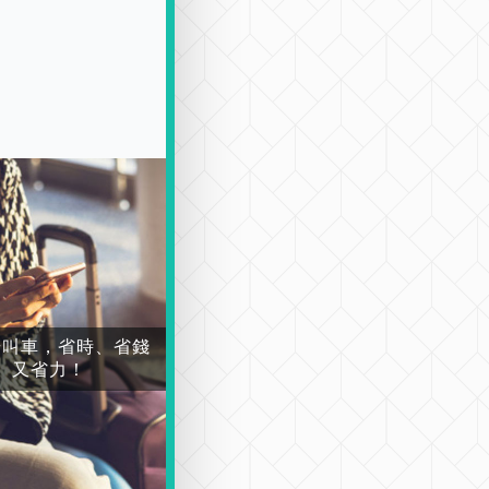
場叫車，省時、省錢
又省力！