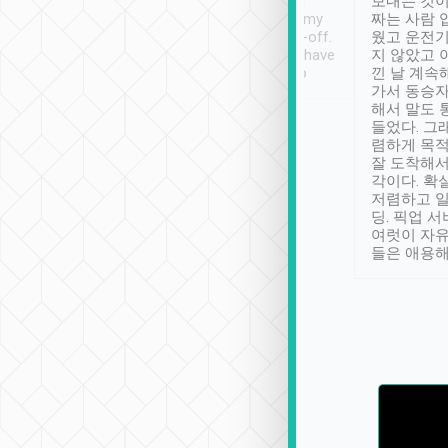
ther places of
booking to confirm if I
보내는 것이
t not known to
have safely arrived at my
짜는 사람 
 so definitely more
destination after drop-off.
웠고 운전기
se” feels). Really
Definitely something I have
지 않았고 
t. No delay in
not seen elsewhere 👍
낀 날 계속
and had a lovely
가서 동승자
up to lavender
해서 말도 
 Thank you tripool!
들었다. 그
렴하게 목
잘 도착해서
각이다. 확
저렴하고 일
딩. 픽업 
여럿이 자
들은 애용해