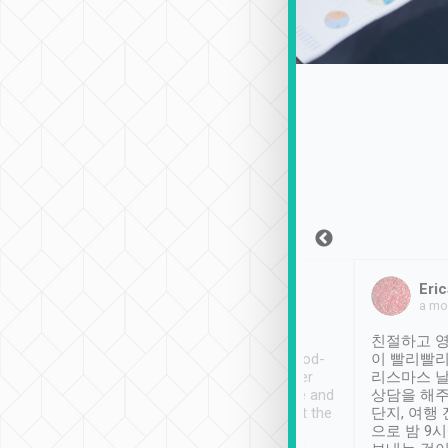
Sean Lee
Jack Ng
Eric
2018年12月30日
1個月前
a mo
ooking to Lavender
Tripool provides great
친절하고 영
- taichung.
service, vehicles in good-
이 빨리빨리
nous area with
condition and the driver
리스마스 
ny public transport.
service was awesome and
상담을 해주
er was so helpful
thoughtful. Driver went the
단지, 여행
ty ( telling us
extra mile on my last
으로 밤 9