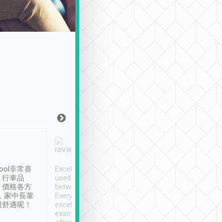
Joy Marsh
Benny Lau
1月12日
1 個月前
ool非常喜
Excellent service. We have
清境入住1晚, 由
、行車品
used Tripool to travel
清境, 都是乘坐由 Tri
、價格各方
between cities in Taiwan.
安排的車子, 接送都
，家中長輩
Every driver has been
去程司機早10分鐘到
很舒適呢！
excellent and arrives
程時遇上道路阻塞, 
exactly on time. As there is
鐘到達(可以接受),