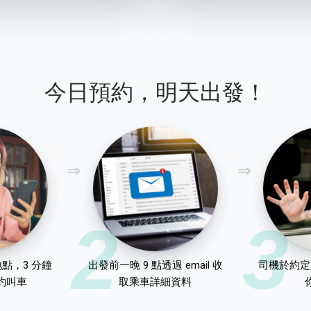
今日預約，明天出發！
2
3
點，3 分鐘
出發前一晚 9 點透過 email 收
司機於約定
約叫車
取乘車詳細資料