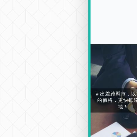
＃出差跨縣市，以
的價格，更快抵
地！