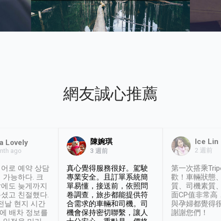
網友誠心推薦
陳婉琪
Ice Lin
a Lovely
2 週前
nth ago
3 週前
어로 예약 상담
真心覺得服務很好。駕駛
第一次搭乘Trip
 가능하다. 크
專業安全。且訂單系統簡
歡！車輛狀態
날에도 늦게까지
單易懂，接送前，依照問
質、司機素質
셨고 친절했다.
卷調查，旅步都能提供符
面CP值非常高
 전날 현지 시간
合需求的車輛和司機。司
與孕婦都覺得
시에 배차 정보를
機會保持密切聯繫，讓人
謝謝您們！