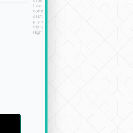
often limited English it
潔, 沒有煙味, 車
takes the difficulty out of
定
communicating the
destination details and
paying online prior to the
trip is very convenient.
Highly recommended